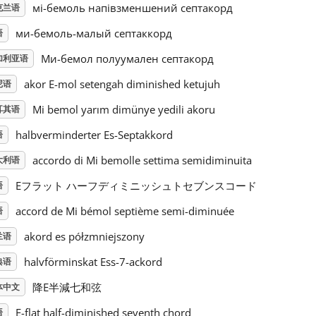
мі-бемоль напівзменшений септакорд
克兰语
ми-бемоль-малый септаккорд
语
Ми-бемол полуумален септакорд
加利亚语
akor E-mol setengah diminished ketujuh
尼语
Mi bemol yarım dimünye yedili akoru
耳其语
halbverminderter Es-Septakkord
语
accordo di Mi bemolle settima semidiminuita
大利语
Eフラット ハーフディミニッシュトセブンスコード
语
accord de Mi bémol septième semi-diminuée
语
akord es półzmniejszony
兰语
halvförminskat Ess-7-ackord
典语
降E半減七和弦
体中文
E-flat half-diminished seventh chord
语