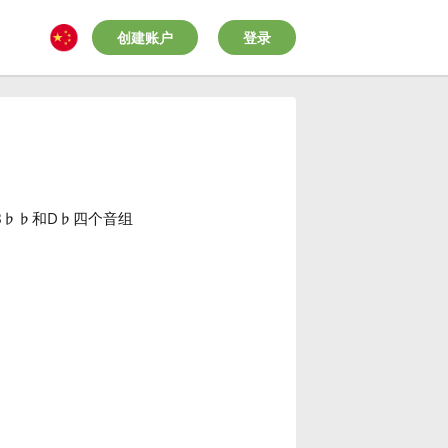
创建账户
登录
B
♭
♭
和D
♭
四个音组