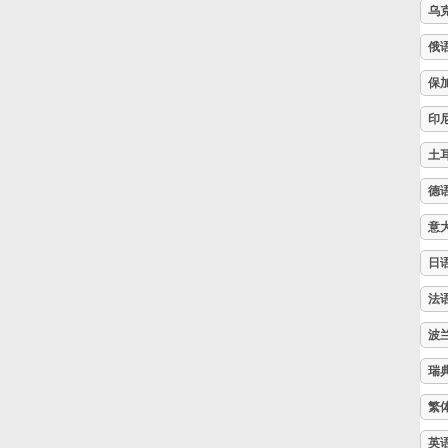
乌
Русский
俄
保
Svenska
印
土
Tiếng Việt
德
意
Türkçe
日
Українська
法
波
简体中文
瑞
繁
繁體中文
英