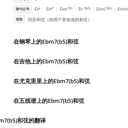
♭
♭
♭
♭
♭
♭
♭
♭
♭
ø
ø7
7
5
–7(
5)
7(
5)
E
E
E
m
E
E
mi
E
mi
替代记号
四音和弦（由四个音组成的和弦）
类型
在钢琴上的Ebm7(b5)和弦
在吉他上的Ebm7(b5)和弦
在尤克里里上的Ebm7(b5)和弦
在五线谱上的Ebm7(b5)和弦
bm7(b5)和弦的翻译