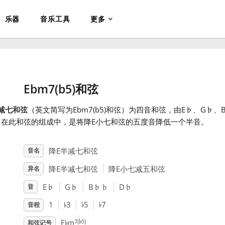
乐器
音乐工具
更多
Ebm7(b5)和弦
减七和弦
（英文简写为Ebm7(b5)和弦）为四音和弦，由E
♭
、G
♭
、
。在此和弦的组成中，是将降E小七和弦的五度音降低一个半音。
降E半减七和弦
音名
降E半减七和弦
降E小七减五和弦
异名
E
♭
G
♭
B
♭
♭
D
♭
音
♭
♭
♭
1
3
5
7
音程
♭
♭
7(
5)
E
m
和弦记号