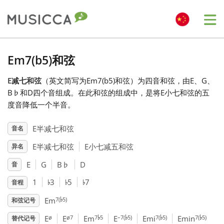
Me
Bahasa Indonesia
Em7(b5)和弦
E减七和弦
（英文简写为Em7(b5)和弦）为四音和弦，由E、G、
Български
B
♭
和D四个音组成。在此和弦的组成中，是将E小七和弦的五
度音降低一个半音。
Dansk
E半减七和弦
音名
E半减七和弦
E小七减五和弦
异名
Deutsch
E
G
B
♭
D
音
♭
♭
♭
English
1
3
5
7
音程
♭
7(
5)
Em
和弦记号
♭
♭
♭
♭
Español
ø
ø7
7
5
–7(
5)
7(
5)
7(
5)
E
E
Em
E
Emi
Emin
替代记号