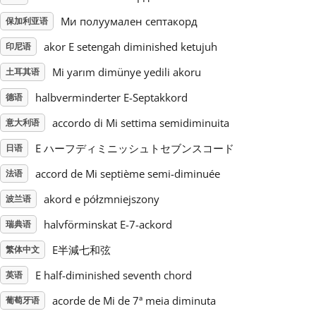
Ми полуумален септакорд
保加利亚语
Русский
akor E setengah diminished ketujuh
印尼语
Mi yarım dimünye yedili akoru
土耳其语
Svenska
halbverminderter E-Septakkord
德语
Tiếng Việt
accordo di Mi settima semidiminuita
意大利语
E ハーフディミニッシュトセブンスコード
日语
Türkçe
accord de Mi septième semi-diminuée
法语
akord e półzmniejszony
波兰语
Українська
halvförminskat E-7-ackord
瑞典语
E半減七和弦
繁体中文
简体中文
E half-diminished seventh chord
英语
繁體中文
acorde de Mi de 7ª meia diminuta
葡萄牙语