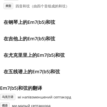
四音和弦（由四个音组成的和弦）
类型
Français
在钢琴上的Em7(b5)和弦
한국어
在吉他上的Em7(b5)和弦
हिन्दी
在尤克里里上的Em7(b5)和弦
Italiano
在五线谱上的Em7(b5)和弦
日本語
Polski
Em7(b5)和弦的翻译
мі напівзменшений септакорд
乌克兰语
Português
ми-малый септаккорд
俄语