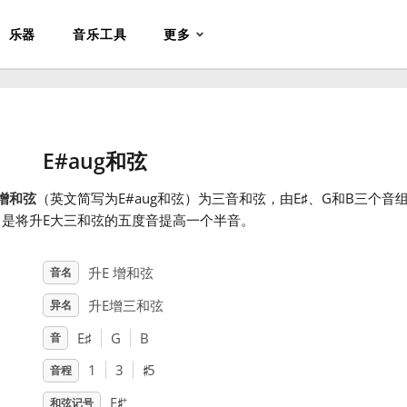
乐器
音乐工具
更多
E#aug和弦
增和弦
（英文简写为E#aug和弦）为三音和弦，由E
♯
、G
和B
三个音
，是将升E大三和弦的五度音提高一个半音。
升E 增和弦
音名
升E增三和弦
异名
E
♯
G
B
音
♯
1
3
5
音程
♯
+
E
和弦记号