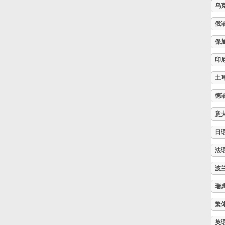
乌
Русский
俄
保
Svenska
印
土
Tiếng Việt
德
意
Türkçe
日
Українська
法
波
简体中文
瑞
繁
繁體中文
英