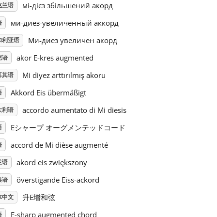
мі-дієз збільшений акорд
克兰语
ми-диез-увеличенный аккорд
语
Ми-диез увеличен акорд
加利亚语
akor E-kres augmented
尼语
Mi diyez arttırılmış akoru
耳其语
Akkord Eis übermäßigt
语
accordo aumentato di Mi diesis
大利语
Eシャープ オーグメンテッドコード
语
accord de Mi dièse augmenté
语
akord eis zwiększony
兰语
överstigande Eiss-ackord
典语
升E增和弦
体中文
E-sharp augmented chord
语