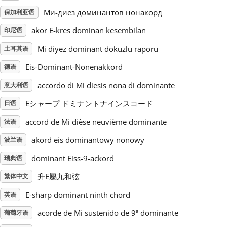
Ми-диез доминантов нонакорд
保加利亚语
Русский
akor E-kres dominan kesembilan
印尼语
Mi diyez dominant dokuzlu raporu
土耳其语
Svenska
Eis-Dominant-Nonenakkord
德语
accordo di Mi diesis nona di dominante
Tiếng Việt
意大利语
Eシャープ ドミナントナインスコード
日语
Türkçe
accord de Mi dièse neuvième dominante
法语
akord eis dominantowy nonowy
波兰语
Українська
dominant Eiss-9-ackord
瑞典语
升E屬九和弦
繁体中文
简体中文
E-sharp dominant ninth chord
英语
acorde de Mi sustenido de 9ª dominante
葡萄牙语
繁體中文