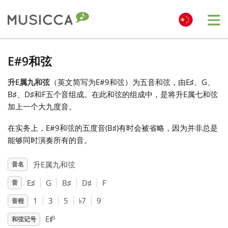
Me
Bahasa Indonesia
E#9和弦
升E属九和弦
（英文简写为E#9和弦）为五音和弦，由E
♯
、G
、
Български
B
♯
、D
♯
和F
五个音组成。在此和弦的组成中，是将升E属七和弦
加上一个大九度音。
Dansk
在实务上，E#9和弦的五度音(B
♯
)有时会被省略，因为并非总是
能够同时演奏所有的音。
Deutsch
升E属九和弦
音名
E
♯
G
B
♯
D
♯
F
音
English
♭
1
3
5
7
9
音程
♯
Español
9
E
和弦记号