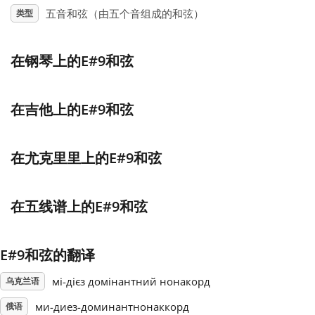
五音和弦（由五个音组成的和弦）
类型
Français
在钢琴上的E#9和弦
한국어
在吉他上的E#9和弦
हिन्दी
在尤克里里上的E#9和弦
Italiano
在五线谱上的E#9和弦
日本語
E#9和弦的翻译
Polski
мі-дієз домінантний нонакорд
乌克兰语
Português
ми-диез-доминантнонаккорд
俄语