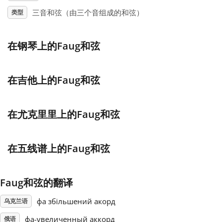
三音和弦（由三个音组成的和弦）
类型
Français
在钢琴上的Faug和弦
한국어
在吉他上的Faug和弦
हिन्दी
在尤克里里上的Faug和弦
Italiano
在五线谱上的Faug和弦
日本語
Polski
Faug和弦的翻译
фа збільшений акорд
乌克兰语
Português
фа-увеличенный аккорд
俄语