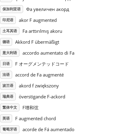
Фа увеличен акорд
保加利亚语
Русский
akor F augmented
印尼语
Fa arttırılmış akoru
土耳其语
Svenska
Akkord F übermäßigt
德语
Tiếng Việt
accordo aumentato di Fa
意大利语
F オーグメンテッドコード
日语
Türkçe
accord de Fa augmenté
法语
akord f zwiększony
波兰语
Українська
överstigande F-ackord
瑞典语
F增和弦
繁体中文
简体中文
F augmented chord
英语
繁體中文
acorde de Fá aumentado
葡萄牙语