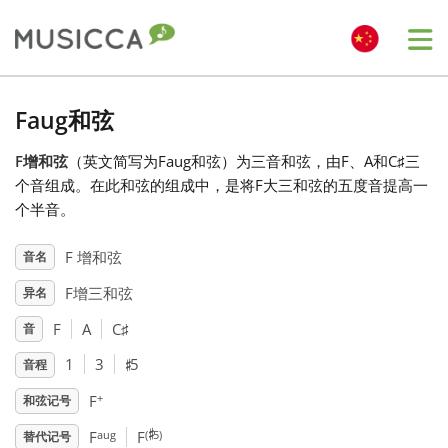
Me
Bahasa Indonesia
Faug和弦
F增和弦
（英文简写为Faug和弦）为三音和弦，由F、A和C
♯
三
Български
个音组成。在此和弦的组成中，是将F大三和弦的五度音提高一
个半音。
Dansk
F 增和弦
音名
F增三和弦
异名
Deutsch
F
A
C
♯
音
♯
English
1
3
5
音程
+
F
和弦记号
♯
Español
aug
(
5)
F
F
替代记号