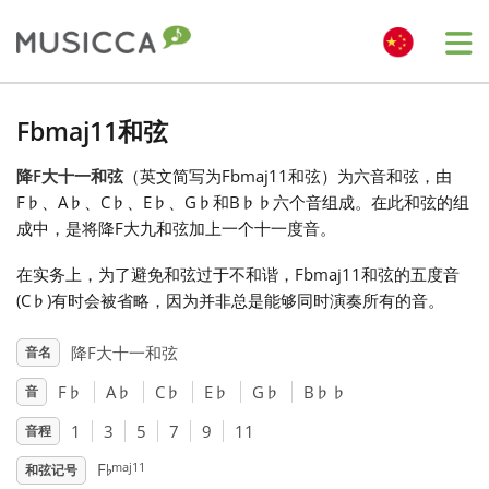
Me
Bahasa Indonesia
Fbmaj11和弦
降F大十一和弦
（英文简写为Fbmaj11和弦）为六音和弦，由
Български
F
♭
、A
♭
、C
♭
、E
♭
、G
♭
和B
♭
♭
六个音组成。在此和弦的组
成中，是将降F大九和弦加上一个十一度音。
Dansk
在实务上，为了避免和弦过于不和谐，Fbmaj11和弦的五度音
(C
♭
)有时会被省略，因为并非总是能够同时演奏所有的音。
Deutsch
降F大十一和弦
音名
F
♭
A
♭
C
♭
E
♭
G
♭
B
♭
♭
音
English
1
3
5
7
9
11
音程
♭
Español
maj11
F
和弦记号