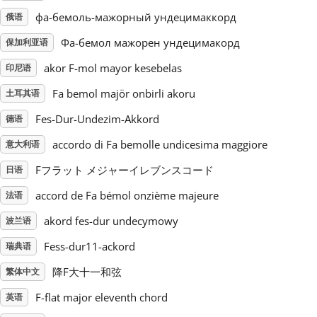
фа-бемоль-мажорный ундецимаккорд
俄语
Русский
Фа-бемол мажорен ундецимакорд
保加利亚语
akor F-mol mayor kesebelas
印尼语
Svenska
Fa bemol majör onbirli akoru
土耳其语
Fes-Dur-Undezim-Akkord
Tiếng Việt
德语
accordo di Fa bemolle undicesima maggiore
意大利语
Türkçe
Fフラット メジャーイレブンスコード
日语
accord de Fa bémol onzième majeure
法语
Українська
akord fes-dur undecymowy
波兰语
Fess-dur11-ackord
瑞典语
简体中文
降F大十一和弦
繁体中文
F-flat major eleventh chord
英语
繁體中文