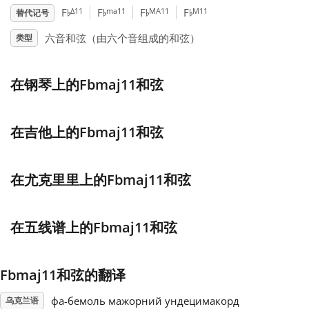
♭
♭
♭
♭
Δ11
ma11
MA11
M11
F
F
F
F
替代记号
Français
六音和弦（由六个音组成的和弦）
类型
한국어
在钢琴上的Fbmaj11和弦
हिन्दी
在吉他上的Fbmaj11和弦
Italiano
在尤克里里上的Fbmaj11和弦
日本語
在五线谱上的Fbmaj11和弦
Polski
Fbmaj11和弦的翻译
Português
фа-бемоль мажорний ундецимакорд
乌克兰语