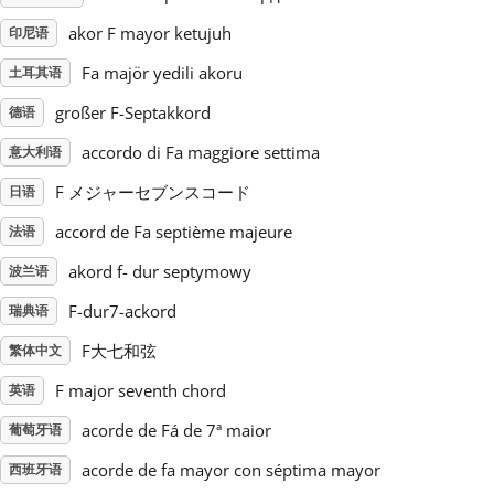
akor F mayor ketujuh
印尼语
Русский
Fa majör yedili akoru
土耳其语
großer F-Septakkord
德语
Svenska
accordo di Fa maggiore settima
意大利语
Tiếng Việt
F メジャーセブンスコード
日语
accord de Fa septième majeure
法语
Türkçe
akord f- dur septymowy
波兰语
F-dur7-ackord
瑞典语
Українська
F大七和弦
繁体中文
F major seventh chord
英语
简体中文
acorde de Fá de 7ª maior
葡萄牙语
繁體中文
acorde de fa mayor con séptima mayor
西班牙语