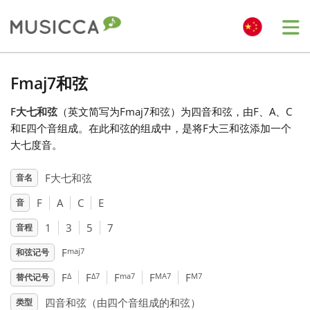
Me
Bahasa Indonesia
Fmaj7和弦
F大七和弦
（英文简写为Fmaj7和弦）为四音和弦，由F、A、C
Български
和E四个音组成。在此和弦的组成中，是将F大三和弦添加一个
大七度音。
Dansk
F大七和弦
音名
F
A
C
E
音
Deutsch
1
3
5
7
音程
English
maj7
F
和弦记号
Δ
Δ7
ma7
MA7
M7
F
F
F
F
F
替代记号
Español
四音和弦（由四个音组成的和弦）
类型