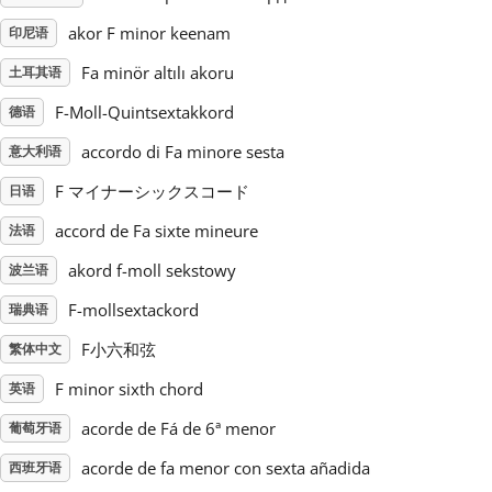
akor F minor keenam
印尼语
Русский
Fa minör altılı akoru
土耳其语
F-Moll-Quintsextakkord
德语
Svenska
accordo di Fa minore sesta
意大利语
Tiếng Việt
F マイナーシックスコード
日语
accord de Fa sixte mineure
法语
Türkçe
akord f-moll sekstowy
波兰语
F-mollsextackord
瑞典语
Українська
F小六和弦
繁体中文
F minor sixth chord
英语
简体中文
acorde de Fá de 6ª menor
葡萄牙语
繁體中文
acorde de fa menor con sexta añadida
西班牙语