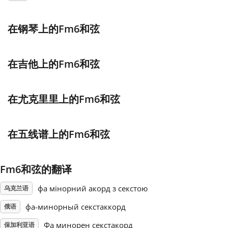
Français
在钢琴上的Fm6和弦
한국어
在吉他上的Fm6和弦
हिन्दी
在尤克里里上的Fm6和弦
Italiano
在五线谱上的Fm6和弦
日本語
Fm6和弦的翻译
Polski
фа мінорний акорд з секстою
乌克兰语
фа-минорный секстаккорд
俄语
Português
Фа минорен секстакорд
保加利亚语