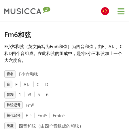
Me
Bahasa Indonesia
Fm6和弦
F小六和弦
（英文简写为Fm6和弦）为四音和弦，由F、A
♭
、C
Български
和D四个音组成。在此和弦的组成中，是将F小三和弦加上一个
大六度音。
Dansk
F小六和弦
音名
F
A
♭
C
D
音
Deutsch
♭
1
3
5
6
音程
English
6
Fm
和弦记号
–6
6
6
F
Fmi
Fmin
替代记号
Español
四音和弦（由四个音组成的和弦）
类型