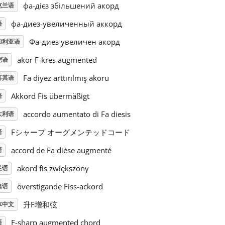
фа-дієз збільшений акорд
克兰语
фа-диез-увеличенный аккорд
语
Фа-диез увеличен акорд
加利亚语
akor F-kres augmented
尼语
Fa diyez arttırılmış akoru
耳其语
Akkord Fis übermäßigt
语
accordo aumentato di Fa diesis
大利语
Fシャープ オーグメンテッドコード
语
accord de Fa dièse augmenté
语
akord fis zwiększony
兰语
överstigande Fiss-ackord
典语
升F增和弦
体中文
F-sharp augmented chord
语