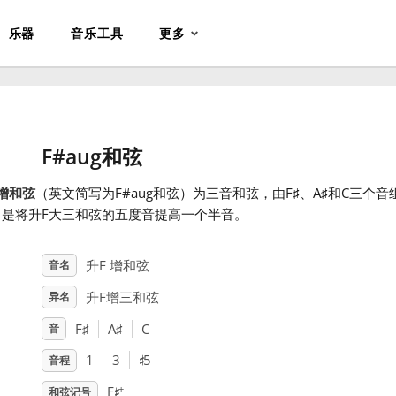
乐器
音乐工具
更多
F#aug和弦
增和弦
（英文简写为F#aug和弦）为三音和弦，由F
♯
、A
♯
和C
三个音
，是将升F大三和弦的五度音提高一个半音。
升F 增和弦
音名
升F增三和弦
异名
F
♯
A
♯
C
音
♯
1
3
5
音程
♯
+
F
和弦记号