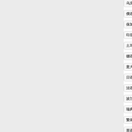
乌
Русский
俄
保
Svenska
印
土
Tiếng Việt
德
意
Türkçe
日
Українська
法
波
简体中文
瑞
繁
繁體中文
英