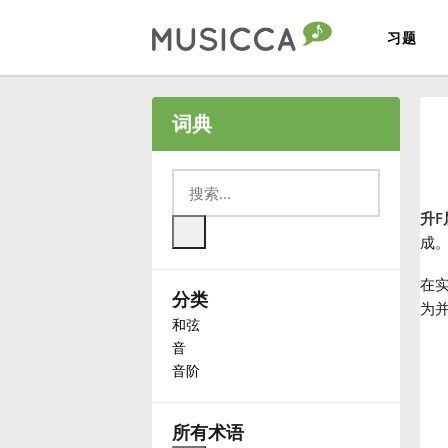
习题
Bahasa Indonesia
词典
Български
升F
Dansk
成
在实
分类
Deutsch
为
和弦
音
English
音阶
Español
所有术语