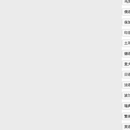
乌
Русский
俄
保
Svenska
印
土
Tiếng Việt
德
意
Türkçe
日
法
Українська
波
简体中文
瑞
繁
繁體中文
英