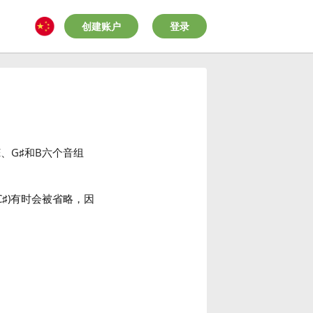
创建账户
登录
E、G
♯
和B六个音组
C
♯
)有时会被省略，因