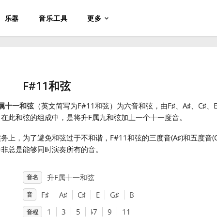
乐器
音乐工具
更多
F#11和弦
属十一和弦
（英文简写为F#11和弦）为六音和弦，由F
♯
、A
♯
、C
♯
、
。在此和弦的组成中，是将升F属九和弦加上一个十一度音。
务上，为了避免和弦过于不和谐，F#11和弦的三度音(A
♯
)和五度音(
并非总是能够同时演奏所有的音。
升F属十一和弦
音名
F
♯
A
♯
C
♯
E
G
♯
B
音
♭
1
3
5
7
9
11
音程