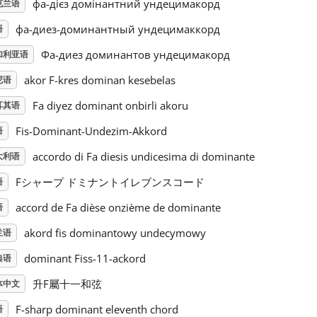
фа-дієз домінантний ундецимакорд
克兰语
фа-диез-доминантный ундецимаккорд
语
Фа-диез доминантов ундецимакорд
加利亚语
akor F-kres dominan kesebelas
尼语
Fa diyez dominant onbirli akoru
耳其语
Fis-Dominant-Undezim-Akkord
语
accordo di Fa diesis undicesima di dominante
大利语
Fシャープ ドミナントイレブンスコード
语
accord de Fa dièse onzième de dominante
语
akord fis dominantowy undecymowy
兰语
dominant Fiss-11-ackord
典语
升F屬十一和弦
体中文
F-sharp dominant eleventh chord
语