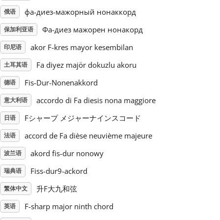
фа-диез-мажорный нонаккорд
俄语
Русский
Фа-диез мажорен нонакорд
保加利亚语
akor F-kres mayor kesembilan
印尼语
Svenska
Fa diyez majör dokuzlu akoru
土耳其语
Fis-Dur-Nonenakkord
Tiếng Việt
德语
accordo di Fa diesis nona maggiore
意大利语
Türkçe
Fシャープ メジャーナインスコード
日语
accord de Fa dièse neuvième majeure
法语
Українська
akord fis-dur nonowy
波兰语
Fiss-dur9-ackord
瑞典语
简体中文
升F大九和弦
繁体中文
F-sharp major ninth chord
英语
繁體中文