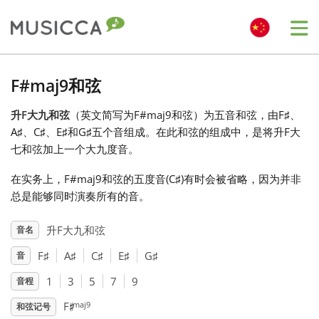
Me
Bahasa Indonesia
F#maj9和弦
升F大九和弦
（英文简写为F#maj9和弦）为五音和弦，由F
♯
、
Български
A
♯
、C
♯
、E
♯
和G
♯
五个音组成。在此和弦的组成中，是将升F大
七和弦加上一个大九度音。
Dansk
在实务上，F#maj9和弦的五度音(C
♯
)有时会被省略，因为并非
总是能够同时演奏所有的音。
Deutsch
升F大九和弦
音名
F
♯
A
♯
C
♯
E
♯
G
♯
音
English
1
3
5
7
9
音程
♯
Español
maj9
F
和弦记号