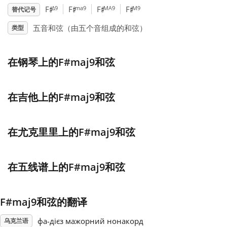
♯
♯
♯
♯
Δ9
ma9
MA9
M9
F
F
F
F
替代记号
Français
五音和弦（由五个音组成的和弦）
类型
한국어
在钢琴上的F#maj9和弦
हिन्दी
在吉他上的F#maj9和弦
Italiano
在尤克里里上的F#maj9和弦
日本語
在五线谱上的F#maj9和弦
Polski
F#maj9和弦的翻译
Português
фа-дієз мажорний нонакорд
乌克兰语