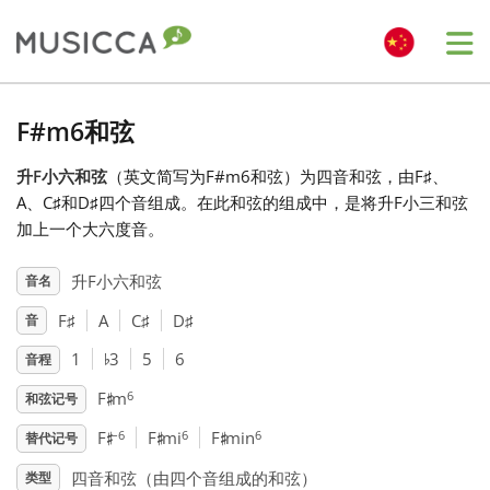
Me
Bahasa Indonesia
F#m6和弦
升F小六和弦
（英文简写为F#m6和弦）为四音和弦，由F
♯
、
Български
A、C
♯
和D
♯
四个音组成。在此和弦的组成中，是将升F小三和弦
加上一个大六度音。
Dansk
升F小六和弦
音名
F
♯
A
C
♯
D
♯
音
Deutsch
♭
1
3
5
6
音程
♯
English
6
F
m
和弦记号
♯
♯
♯
–6
6
6
F
F
mi
F
min
替代记号
Español
四音和弦（由四个音组成的和弦）
类型