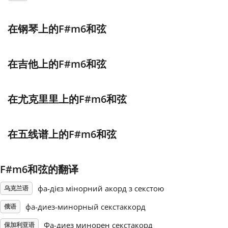
Français
在钢琴上的F#m6和弦
한국어
在吉他上的F#m6和弦
हिन्दी
在尤克里里上的F#m6和弦
Italiano
在五线谱上的F#m6和弦
日本語
F#m6和弦的翻译
Polski
фа-дієз мінорний акорд з секстою
乌克兰语
фа-диез-минорный секстаккорд
俄语
Português
Фа-диез минорен секстакорд
保加利亚语