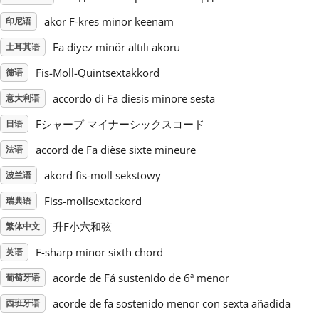
akor F-kres minor keenam
印尼语
Русский
Fa diyez minör altılı akoru
土耳其语
Fis-Moll-Quintsextakkord
德语
Svenska
accordo di Fa diesis minore sesta
意大利语
Tiếng Việt
Fシャープ マイナーシックスコード
日语
accord de Fa dièse sixte mineure
法语
Türkçe
akord fis-moll sekstowy
波兰语
Fiss-mollsextackord
瑞典语
Українська
升F小六和弦
繁体中文
F-sharp minor sixth chord
英语
简体中文
acorde de Fá sustenido de 6ª menor
葡萄牙语
繁體中文
acorde de fa sostenido menor con sexta añadida
西班牙语