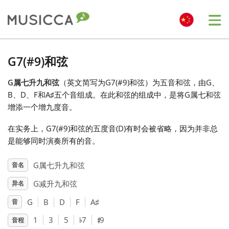
Me
Bahasa Indonesia
G7(#9)和弦
G属七升九和弦
（英文简写为G7(#9)和弦）为五音和弦，由G、
Български
B、D、F和A
♯
五个音组成。在此和弦的组成中，是将G属七和弦
增添一个增九度音。
Dansk
在实务上，G7(#9)和弦的五度音(D)有时会被省略，因为并非总
是能够同时演奏所有的音。
Deutsch
G属七升九和弦
音名
G减升九和弦
异名
English
G
B
D
F
A
♯
音
♯
♭
Español
1
3
5
7
9
音程