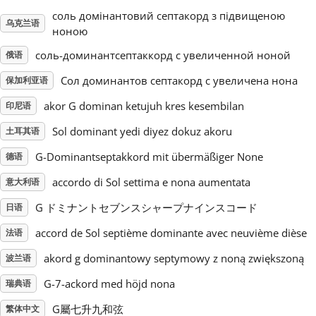
соль домінантовий септакорд з підвищеною
乌克兰语
Русский
ноною
соль-доминантсептаккорд с увеличенной ноной
俄语
Svenska
Сол доминантов септакорд с увеличена нона
保加利亚语
akor G dominan ketujuh kres kesembilan
印尼语
Tiếng Việt
Sol dominant yedi diyez dokuz akoru
土耳其语
G-Dominantseptakkord mit übermäßiger None
德语
Türkçe
accordo di Sol settima e nona aumentata
意大利语
G ドミナントセブンスシャープナインスコード
日语
Українська
accord de Sol septième dominante avec neuvième dièse
法语
简体中文
akord g dominantowy septymowy z noną zwiększoną
波兰语
G-7-ackord med höjd nona
瑞典语
繁體中文
G屬七升九和弦
繁体中文