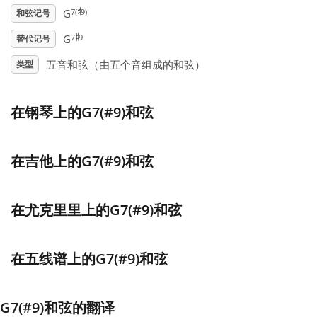
♯
7(
9)
G
和弦记号
♯
Français
7
9
G
替代记号
五音和弦（由五个音组成的和弦）
类型
한국어
在钢琴上的G7(#9)和弦
हिन्दी
在吉他上的G7(#9)和弦
Italiano
在尤克里里上的G7(#9)和弦
日本語
Polski
在五线谱上的G7(#9)和弦
Português
G7(#9)和弦的翻译