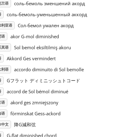
соль-бемоль зменшений акорд
克兰语
соль-бемоль-уменьшенный аккорд
语
Сол-бемол умален акорд
加利亚语
akor G-mol diminished
尼语
Sol bemol eksiltilmiş akoru
耳其语
Akkord Ges vermindert
语
accordo diminuito di Sol bemolle
大利语
Gフラット ディミニッシュトコード
语
accord de Sol bémol diminué
语
akord ges zmniejszony
兰语
förminskat Gess-ackord
典语
降G減和弦
体中文
G-flat diminished chord
语