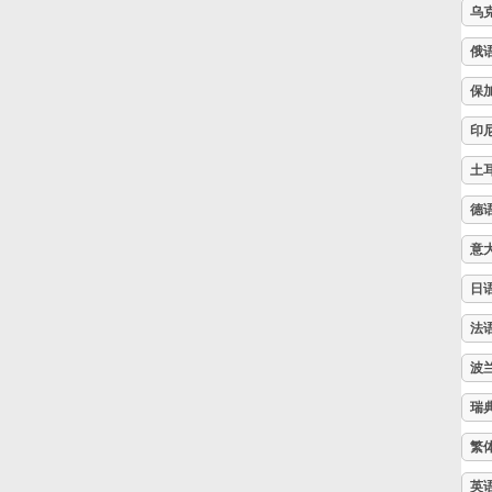
乌
Русский
俄
保
Svenska
印
土
Tiếng Việt
德
意
Türkçe
日
Українська
法
波
简体中文
瑞
繁
繁體中文
英