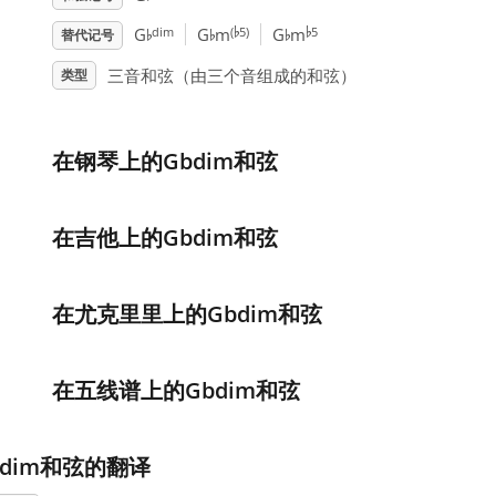
♭
♭
♭
♭
♭
dim
(
5)
5
G
G
m
G
m
替代记号
三音和弦（由三个音组成的和弦）
类型
在钢琴上的Gbdim和弦
在吉他上的Gbdim和弦
在尤克里里上的Gbdim和弦
在五线谱上的Gbdim和弦
bdim和弦的翻译