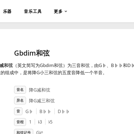
乐器
音乐工具
更多
Gbdim和弦
减和弦
（英文简写为Gbdim和弦）为三音和弦，由G
♭
、B
♭
♭
和D
弦的组成中，是将降G小三和弦的五度音降低一个半音。
降G减和弦
音名
降G减三和弦
异名
G
♭
B
♭
♭
D
♭
♭
音
♭
♭
1
3
5
音程
♭
o
G
和弦记号