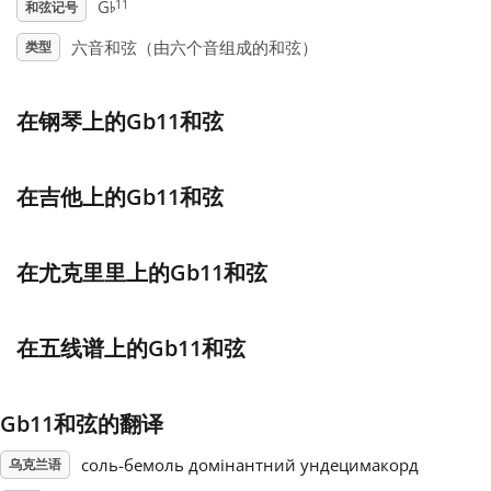
♭
11
G
和弦记号
Français
六音和弦（由六个音组成的和弦）
类型
한국어
在钢琴上的Gb11和弦
हिन्दी
在吉他上的Gb11和弦
Italiano
在尤克里里上的Gb11和弦
日本語
在五线谱上的Gb11和弦
Polski
Gb11和弦的翻译
соль-бемоль домінантний ундецимакорд
Português
乌克兰语