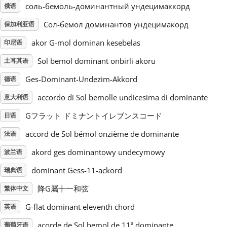
соль-бемоль-доминантный ундецимаккорд
俄语
Русский
Сол-бемол доминантов ундецимакорд
保加利亚语
akor G-mol dominan kesebelas
印尼语
Svenska
Sol bemol dominant onbirli akoru
土耳其语
Ges-Dominant-Undezim-Akkord
德语
Tiếng Việt
accordo di Sol bemolle undicesima di dominante
意大利语
Gフラット ドミナントイレブンスコード
日语
Türkçe
accord de Sol bémol onzième de dominante
法语
Українська
akord ges dominantowy undecymowy
波兰语
dominant Gess-11-ackord
瑞典语
简体中文
降G屬十一和弦
繁体中文
G-flat dominant eleventh chord
英语
繁體中文
acorde de Sol bemol de 11ª dominante
葡萄牙语