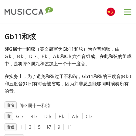
Me
Bahasa Indonesia
Gb11和弦
降G属十一和弦
（英文简写为Gb11和弦）为六音和弦，由
Български
G
♭
、B
♭
、D
♭
、F
♭
、A
♭
和C
♭
六个音组成。在此和弦的组成
中，是将降G属九和弦加上一个十一度音。
Dansk
在实务上，为了避免和弦过于不和谐，Gb11和弦的三度音(B
♭
)
和五度音(D
♭
)有时会被省略，因为并非总是能够同时演奏所有
Deutsch
的音。
降G属十一和弦
音名
English
G
♭
B
♭
D
♭
F
♭
A
♭
C
♭
音
♭
1
3
5
7
9
11
音程
Español