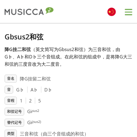
Me
Bahasa Indonesia
Gbsus2和弦
降G挂二和弦
（英文简写为Gbsus2和弦）为三音和弦，由
Български
G
♭
、A
♭
和D
♭
三个音组成。在此和弦的组成中，是将降G大三
和弦的三度音改为大二度音。
Dansk
降G挂留二和弦
音名
G
♭
A
♭
D
♭
音
Deutsch
1
2
5
音程
♭
English
sus2
G
和弦记号
♭
(sus2)
G
替代记号
Español
三音和弦（由三个音组成的和弦）
类型