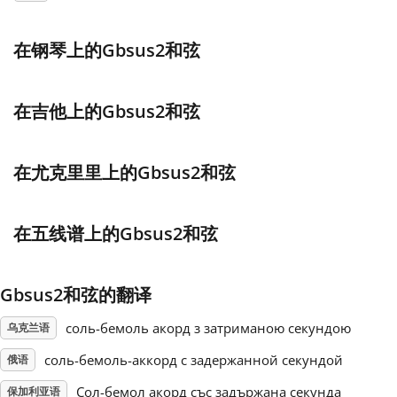
Français
在钢琴上的Gbsus2和弦
한국어
在吉他上的Gbsus2和弦
हिन्दी
在尤克里里上的Gbsus2和弦
Italiano
在五线谱上的Gbsus2和弦
日本語
Gbsus2和弦的翻译
Polski
соль-бемоль акорд з затриманою секундою
乌克兰语
соль-бемоль-аккорд с задержанной секундой
俄语
Português
Сол-бемол акорд със задържана секунда
保加利亚语