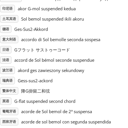
akor G-mol suspended kedua
印尼语
Русский
Sol bemol suspended ikili akoru
土耳其语
Ges-Sus2-Akkord
德语
Svenska
accordo di Sol bemolle seconda sospesa
意大利语
Tiếng Việt
Gフラット サストゥーコード
日语
accord de Sol bémol seconde suspendue
法语
Türkçe
akord ges zawieszony sekundowy
波兰语
Gess-sus2-ackord
瑞典语
Українська
降G掛留二和弦
繁体中文
G-flat suspended second chord
英语
简体中文
acorde de Sol bemol de 2ª suspensa
葡萄牙语
繁體中文
acorde de sol bemol con segunda suspendida
西班牙语