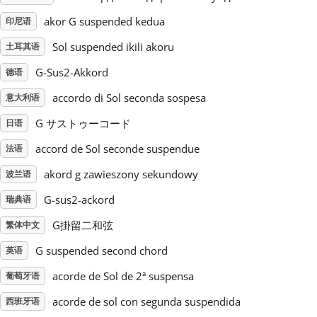
akor G suspended kedua
印尼语
Русский
Sol suspended ikili akoru
土耳其语
G-Sus2-Akkord
德语
Svenska
accordo di Sol seconda sospesa
意大利语
Tiếng Việt
G サストゥーコード
日语
accord de Sol seconde suspendue
法语
Türkçe
akord g zawieszony sekundowy
波兰语
G-sus2-ackord
瑞典语
Українська
G掛留二和弦
繁体中文
G suspended second chord
英语
简体中文
acorde de Sol de 2ª suspensa
葡萄牙语
繁體中文
acorde de sol con segunda suspendida
西班牙语