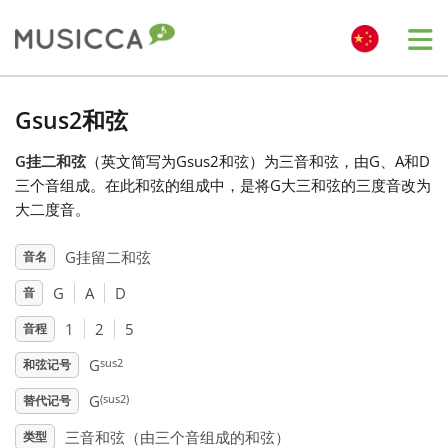
Me
Bahasa Indonesia
Gsus2和弦
G挂二和弦
（英文简写为Gsus2和弦）为三音和弦，由G、A和D
Български
三个音组成。在此和弦的组成中，是将G大三和弦的三度音改为
大二度音。
Dansk
G挂留二和弦
音名
G
A
D
音
Deutsch
1
2
5
音程
English
sus2
G
和弦记号
(sus2)
G
替代记号
Español
三音和弦（由三个音组成的和弦）
类型