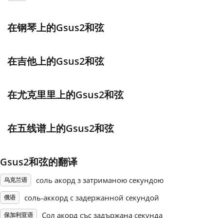
Français
在钢琴上的Gsus2和弦
한국어
在吉他上的Gsus2和弦
हिन्दी
在尤克里里上的Gsus2和弦
Italiano
在五线谱上的Gsus2和弦
日本語
Gsus2和弦的翻译
Polski
соль акорд з затриманою секундою
乌克兰语
соль-аккорд с задержанной секундой
俄语
Português
Сол акорд със задържана секунда
保加利亚语