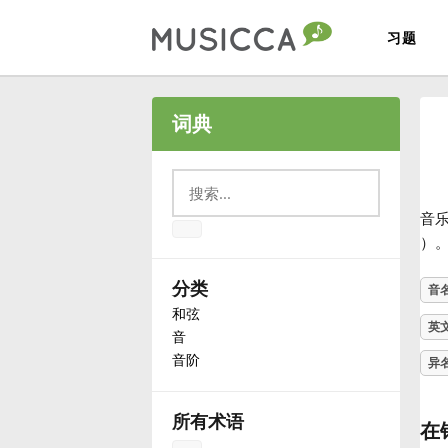
习题
Bahasa Indonesia
词典
Български
音
Dansk
）
分类
音
Deutsch
和弦
英
音
音阶
English
异
所有术语
Español
在