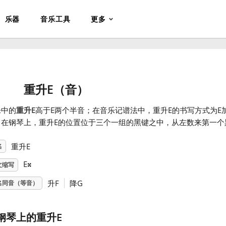
乐器
音乐工具
更多
重升E（音）
乐中的
重升E
高于E两个半音；在音乐记谱法中，重升E的书写方式为E
。在钢琴上，重升E的位置位于三个一组的黑键之中，从左数来第一个
𝄪
重升E
名
E
文缩写
升F
降G
名同音（等音）
钢琴上的重升E