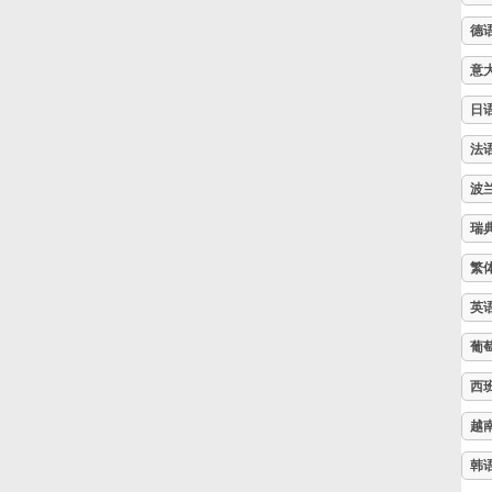
德
Русский
意
日
Svenska
法
Tiếng Việt
波
瑞
Türkçe
繁
英
Українська
葡
西
简体中文
越
繁體中文
韩