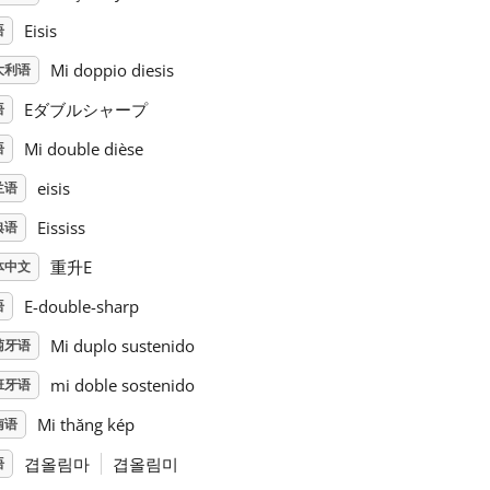
Eisis
语
Mi doppio diesis
大利语
Eダブルシャープ
语
Mi double dièse
语
eisis
兰语
Eississ
典语
重升E
体中文
E-double-sharp
语
Mi duplo sustenido
萄牙语
mi doble sostenido
班牙语
Mi thăng kép
南语
겹올림마
겹올림미
语