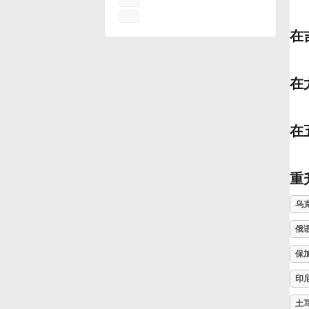
Français
在
한국어
在
हिन्दी
在
Italiano
重
日本語
乌
俄
Polski
保
印
Português
土