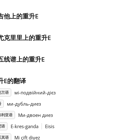
吉他上的重升E
尤克里里上的重升E
五线谱上的重升E
升E的翻译
мі-подвійний-дієз
克兰语
ми-дубль-диез
语
Ми-двоен диез
加利亚语
E-kres-ganda
Eisis
尼语
Mi çift diyez
耳其语