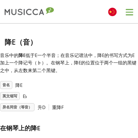
Me
Bahasa Indonesia
降E（音）
Български
音乐中的
降E
低于E一个半音；在音乐记谱法中，降E的书写方式为E
加上一个降记号（
）。在钢琴上，降E的位置位于两个一组的黑键
♭
之中，从左数来第二个黑键。
Dansk
降E
音名
♭
Deutsch
E
英文缩写
升D
重降F
异名同音（等音）
English
在钢琴上的降E
Español