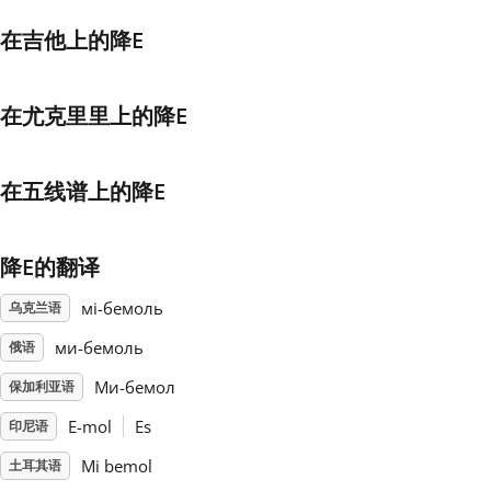
在吉他上的降E
Français
在尤克里里上的降E
한국어
हिन्दी
在五线谱上的降E
Italiano
降E的翻译
мі-бемоль
乌克兰语
日本語
ми-бемоль
俄语
Ми-бемол
保加利亚语
Polski
E-mol
Es
印尼语
Português
Mi bemol
土耳其语