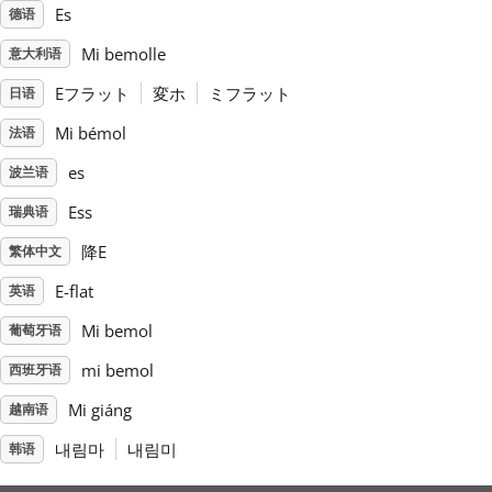
Es
德语
Русский
Mi bemolle
意大利语
Eフラット
変ホ
ミフラット
日语
Svenska
Mi bémol
法语
es
波兰语
Tiếng Việt
Ess
瑞典语
降E
繁体中文
Türkçe
E-flat
英语
Українська
Mi bemol
葡萄牙语
mi bemol
西班牙语
简体中文
Mi giáng
越南语
내림마
내림미
韩语
繁體中文