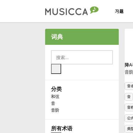
习题
Bahasa Indonesia
词典
Български
降
Dansk
音
音
分类
Deutsch
和弦
音
音
English
音
音阶
公
Español
所有术语
类