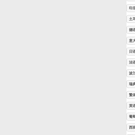
印
Русский
土
德
Svenska
意
Tiếng Việt
日
法
Türkçe
波
瑞
Українська
繁
英
简体中文
葡
西
繁體中文