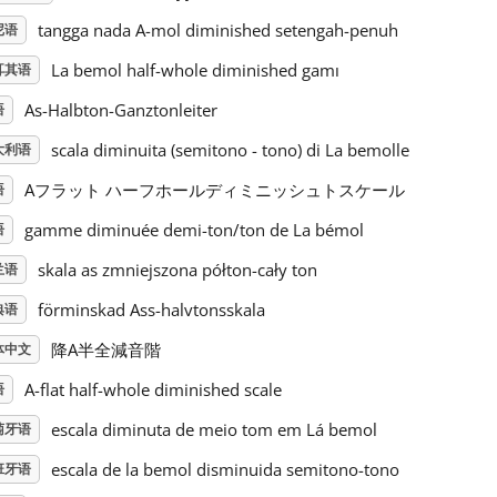
tangga nada A-mol diminished setengah-penuh
尼语
La bemol half-whole diminished gamı
耳其语
As-Halbton-Ganztonleiter
语
scala diminuita (semitono - tono) di La bemolle
大利语
Aフラット ハーフホールディミニッシュトスケール
语
gamme diminuée demi-ton/ton de La bémol
语
skala as zmniejszona półton-cały ton
兰语
förminskad Ass-halvtonsskala
典语
降A半全減音階
体中文
A-flat half-whole diminished scale
语
escala diminuta de meio tom em Lá bemol
萄牙语
escala de la bemol disminuida semitono-tono
班牙语