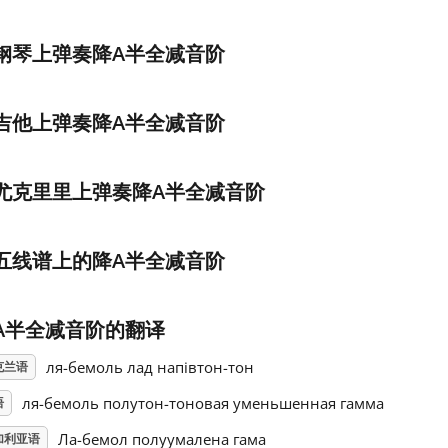
钢琴上弹奏降A半全减音阶
吉他上弹奏降A半全减音阶
尤克里里上弹奏降A半全减音阶
五线谱上的降A半全减音阶
A半全减音阶的翻译
ля-бемоль лад напівтон-тон
克兰语
ля-бемоль полутон-тоновая уменьшенная гамма
语
Ла-бемол полуумалена гама
加利亚语