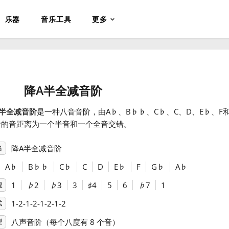
乐器
音乐工具
更多
降A半全减音阶
A半全减音阶
是一种八音音阶，由A
♭
、B
♭
♭
、C
♭
、C、D、E
♭
、F
阶的音距离为一个半音和一个全音交错。
降A半全减音阶
名
A
♭
B
♭
♭
C
♭
C
D
E
♭
F
G
♭
A
♭
1
♭
2
♭
3
3
♯
4
5
6
♭
7
1
程
1-2-1-2-1-2-1-2
式
八声音阶（每个八度有 8 个音）
型