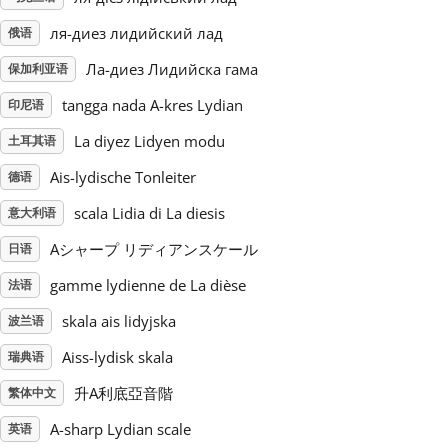
ля-диез лидийский лад
俄语
Русский
Ла-диез Лидийска гама
保加利亚语
tangga nada A-kres Lydian
Svenska
印尼语
La diyez Lidyen modu
土耳其语
Tiếng Việt
Ais-lydische Tonleiter
德语
scala Lidia di La diesis
意大利语
Türkçe
Aシャープ リディアンスケール
日语
gamme lydienne de La dièse
法语
Українська
skala ais lidyjska
波兰语
Aiss-lydisk skala
瑞典语
简体中文
升A利底亞音階
繁体中文
繁體中文
A-sharp Lydian scale
英语