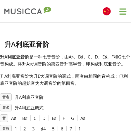
Me
Bahasa Indonesia
升A利底亚音阶
Български
升A利底亚音阶
是一种七音音阶，由A
♯
、B
♯
、C
、D
、E
♯
、F
和G
七个
音构成。将升A大调音阶的第四音升高半音，即构成利底亚音阶。
Dansk
升A利底亚音阶为升E大调音阶的调式，两者由相同的音构成；但利
底亚音阶的起始音为大调音阶的第四音。
Deutsch
升A利底亚音阶
音名
English
升A利底亚调式
异名
A
♯
B
♯
C
D
E
♯
F
G
A
♯
音
Español
1
2
3
♯
4
5
6
7
1
音程