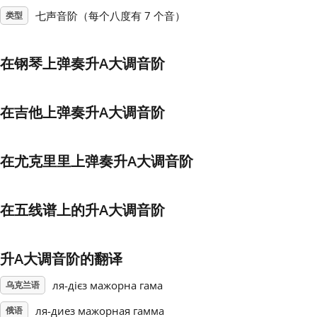
七声音阶（每个八度有 7 个音）
类型
Français
在钢琴上弹奏升A大调音阶
한국어
在吉他上弹奏升A大调音阶
हिन्दी
在尤克里里上弹奏升A大调音阶
Italiano
在五线谱上的升A大调音阶
日本語
Polski
升A大调音阶的翻译
ля-дієз мажорна гама
乌克兰语
Português
ля-диез мажорная гамма
俄语