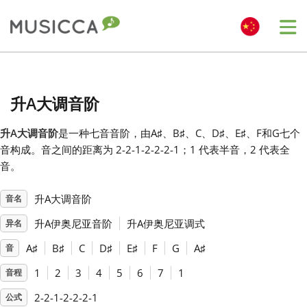
Me
Bahasa Indonesia
升A大调音阶
Български
升A大调音阶
是一种七音音阶，由A
♯
、B
♯
、C
、D
♯
、E
♯
、F
和G
七个
音构成。音之间的距离为 2-2-1-2-2-2-1；1 代表半音，2 代表全
Dansk
音。
升A大调音阶
音名
Deutsch
升A伊奥尼亚音阶
升A伊奥尼亚调式
异名
English
A
♯
B
♯
C
D
♯
E
♯
F
G
A
♯
音
1
2
3
4
5
6
7
1
音程
Español
2-2-1-2-2-2-1
公式