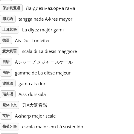
Ла-диез мажорна гама
保加利亚语
Русский
tangga nada A-kres mayor
印尼语
La diyez majör gamı
土耳其语
Svenska
Ais-Dur-Tonleiter
德语
Tiếng Việt
scala di La diesis maggiore
意大利语
Aシャープ メジャースケール
日语
Türkçe
gamme de La dièse majeur
法语
gama ais-dur
波兰语
Українська
Aiss-durskala
瑞典语
升A大調音階
繁体中文
简体中文
A-sharp major scale
英语
escala maior em Lá sustenido
葡萄牙语
繁體中文