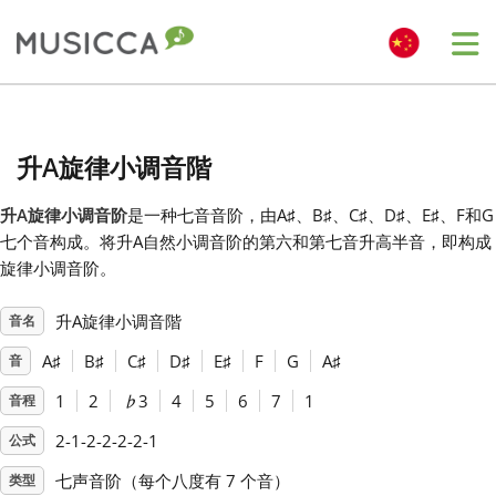
Me
Bahasa Indonesia
升A旋律小调音階
Български
升A旋律小调音阶
是一种七音音阶，由A
♯
、B
♯
、C
♯
、D
♯
、E
♯
、F
和G
七个音构成。将升A自然小调音阶的第六和第七音升高半音，即构成
Dansk
旋律小调音阶。
升A旋律小调音階
音名
Deutsch
A
♯
B
♯
C
♯
D
♯
E
♯
F
G
A
♯
音
English
1
2
♭
3
4
5
6
7
1
音程
2-1-2-2-2-2-1
公式
Español
七声音阶（每个八度有 7 个音）
类型