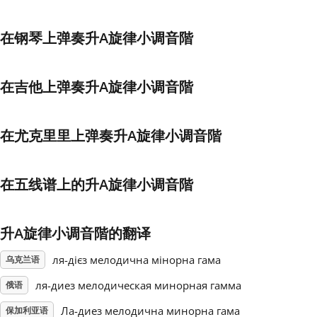
Français
在钢琴上弹奏升A旋律小调音階
한국어
在吉他上弹奏升A旋律小调音階
हिन्दी
在尤克里里上弹奏升A旋律小调音階
Italiano
在五线谱上的升A旋律小调音階
日本語
升A旋律小调音階的翻译
Polski
ля-дієз мелодична мінорна гама
乌克兰语
ля-диез мелодическая минорная гамма
俄语
Português
Ла-диез мелодична минорна гама
保加利亚语