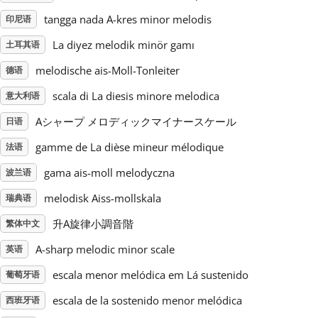
tangga nada A-kres minor melodis
印尼语
Русский
La diyez melodik minör gamı
土耳其语
melodische ais-Moll-Tonleiter
德语
Svenska
scala di La diesis minore melodica
意大利语
Tiếng Việt
Aシャープ メロディックマイナースケール
日语
gamme de La dièse mineur mélodique
法语
Türkçe
gama ais-moll melodyczna
波兰语
melodisk Aiss-mollskala
瑞典语
Українська
升A旋律小調音階
繁体中文
A-sharp melodic minor scale
英语
简体中文
escala menor melódica em Lá sustenido
葡萄牙语
escala de la sostenido menor melódica
西班牙语
繁體中文