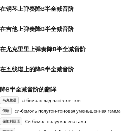
在钢琴上弹奏降B半全减音阶
Français
在吉他上弹奏降B半全减音阶
한국어
在尤克里里上弹奏降B半全减音阶
हिन्दी
在五线谱上的降B半全减音阶
Italiano
日本語
降B半全减音阶的翻译
сі-бемоль лад напівтон-тон
乌克兰语
Polski
си-бемоль полутон-тоновая уменьшенная гамма
俄语
Си-бемол полуумалена гама
保加利亚语
Português