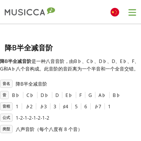
Me
Bahasa Indonesia
降B半全减音阶
Български
降B半全减音阶
是一种八音音阶，由B
♭
、C
♭
、D
♭
、D、E
♭
、F、
G和A
♭
八个音构成。此音阶的音距离为一个半音和一个全音交错。
Dansk
降B半全减音阶
音名
Deutsch
B
♭
C
♭
D
♭
D
E
♭
F
G
A
♭
B
♭
音
1
♭
2
♭
3
3
♯
4
5
6
♭
7
1
音程
English
1-2-1-2-1-2-1-2
公式
八声音阶（每个八度有 8 个音）
类型
Español