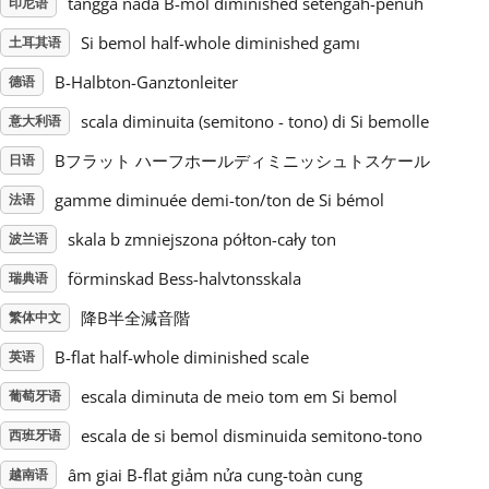
tangga nada B-mol diminished setengah-penuh
印尼语
Si bemol half-whole diminished gamı
土耳其语
Русский
B-Halbton-Ganztonleiter
德语
Svenska
scala diminuita (semitono - tono) di Si bemolle
意大利语
Bフラット ハーフホールディミニッシュトスケール
日语
Tiếng Việt
gamme diminuée demi-ton/ton de Si bémol
法语
skala b zmniejszona półton-cały ton
波兰语
Türkçe
förminskad Bess-halvtonsskala
瑞典语
降B半全減音階
繁体中文
Українська
B-flat half-whole diminished scale
英语
简体中文
escala diminuta de meio tom em Si bemol
葡萄牙语
escala de si bemol disminuida semitono-tono
西班牙语
繁體中文
âm giai B-flat giảm nửa cung-toàn cung
越南语