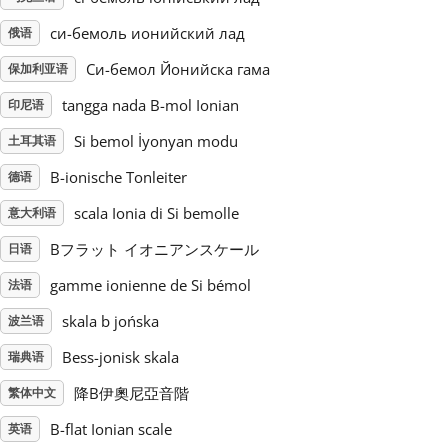
си-бемоль ионийский лад
俄语
Русский
Си-бемол Йонийска гама
保加利亚语
tangga nada B-mol Ionian
Svenska
印尼语
Si bemol İyonyan modu
土耳其语
Tiếng Việt
B-ionische Tonleiter
德语
scala Ionia di Si bemolle
意大利语
Türkçe
Bフラット イオニアンスケール
日语
gamme ionienne de Si bémol
法语
Українська
skala b jońska
波兰语
Bess-jonisk skala
瑞典语
简体中文
降B伊奧尼亞音階
繁体中文
繁體中文
B-flat Ionian scale
英语