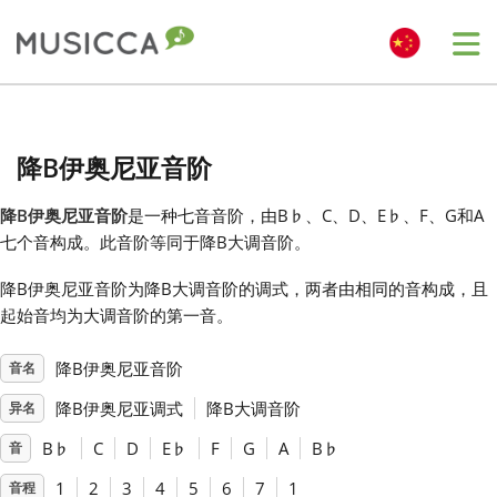
Me
Bahasa Indonesia
降B伊奥尼亚音阶
Български
降B伊奥尼亚音阶
是一种七音音阶，由B
♭
、C、D、E
♭
、F、G和A
七个音构成。此音阶等同于降B大调音阶。
Dansk
降B伊奥尼亚音阶为降B大调音阶的调式，两者由相同的音构成，且
起始音均为大调音阶的第一音。
Deutsch
降B伊奥尼亚音阶
音名
English
降B伊奥尼亚调式
降B大调音阶
异名
B
♭
C
D
E
♭
F
G
A
B
♭
音
Español
1
2
3
4
5
6
7
1
音程