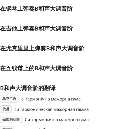
在钢琴上弹奏B和声大调音阶
Français
在吉他上弹奏B和声大调音阶
한국어
在尤克里里上弹奏B和声大调音阶
हिन्दी
在五线谱上的B和声大调音阶
Italiano
日本語
B和声大调音阶的翻译
сі гармонічна мажорна гама
乌克兰语
Polski
си гармоническая мажорная гамма
俄语
Си хармонична мажорна гама
保加利亚语
Português