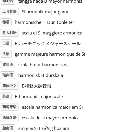
tangga nada B mayor harmonis
印尼语
Si armonik majör gamı
土耳其语
Русский
harmonische H-Dur-Tonleiter
德语
Svenska
scala di Si maggiore armonica
意大利语
B ハーモニックメジャースケール
日语
Tiếng Việt
gamme majeure harmonique de Si
法语
skala h-dur harmoniczna
波兰语
Türkçe
harmonisk B-durskala
瑞典语
B和聲大調音階
繁体中文
Українська
B harmonic major scale
英语
简体中文
escala harmónica maior em Si
葡萄牙语
escala de si mayor armónica
西班牙语
繁體中文
âm giai Si trưởng hòa âm
越南语