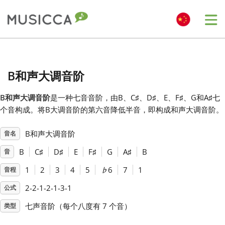
Me
Bahasa Indonesia
B和声大调音阶
Български
B和声大调音阶
是一种七音音阶，由B、C
♯
、D
♯
、E、F
♯
、G和A
♯
七
个音构成。将B大调音阶的第六音降低半音，即构成和声大调音阶。
Dansk
B和声大调音阶
音名
Deutsch
B
C
♯
D
♯
E
F
♯
G
A
♯
B
音
1
2
3
4
5
♭
6
7
1
音程
English
2-2-1-2-1-3-1
公式
七声音阶（每个八度有 7 个音）
类型
Español