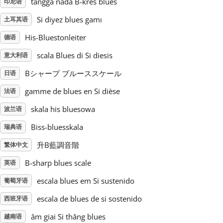
tangga nada B-kres blues
印尼语
Si diyez blues gamı
土耳其语
Русский
His-Bluestonleiter
德语
Svenska
scala Blues di Si diesis
意大利语
Bシャープ ブルーススケール
日语
Tiếng Việt
gamme de blues en Si dièse
法语
skala his bluesowa
波兰语
Türkçe
Biss-bluesskala
瑞典语
升B藍調音階
繁体中文
Українська
B-sharp blues scale
英语
简体中文
escala blues em Si sustenido
葡萄牙语
escala de blues de si sostenido
西班牙语
繁體中文
âm giai Si thăng blues
越南语