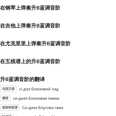
在钢琴上弹奏升B蓝调音阶
Français
在吉他上弹奏升B蓝调音阶
한국어
在尤克里里上弹奏升B蓝调音阶
हिन्दी
在五线谱上的升B蓝调音阶
Italiano
日本語
升B蓝调音阶的翻译
сі-дієз блюзовий лад
乌克兰语
Polski
си-диез блюзовая гамма
俄语
Си-диез блусова гама
保加利亚语
Português