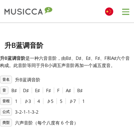
Me
Bahasa Indonesia
升B蓝调音阶
Български
升B蓝调音阶
是一种六音音阶，由B
♯
、D
♯
、E
♯
、F
♯
、F
和A
♯
六个音
构成。此音阶等同于升B小调五声音阶再加一个减五度音。
Dansk
升B蓝调音阶
音名
Deutsch
B
♯
D
♯
E
♯
F
♯
F
A
♯
B
♯
音
1
♭
3
4
♭
5
5
♭
7
1
音程
English
3-2-1-1-3-2
公式
六声音阶（每个八度有 6 个音）
类型
Español