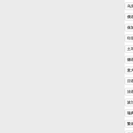
乌
Русский
俄
保
Svenska
印
土
Tiếng Việt
德
Türkçe
意
日
Українська
法
波
简体中文
瑞
繁
繁體中文