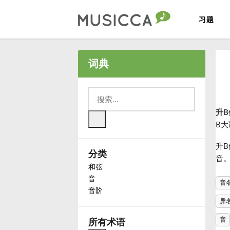
习题
Bahasa Indonesia
词典
Български
升
Dansk
B大
升
分类
Deutsch
音
和弦
音
音
English
音阶
异
Español
音
所有术语