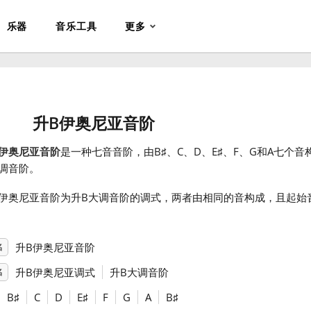
乐器
音乐工具
更多
升B伊奥尼亚音阶
B伊奥尼亚音阶
是一种七音音阶，由B
♯
、C
、D
、E
♯
、F
、G
和A
七个音
调音阶。
B伊奥尼亚音阶为升B大调音阶的调式，两者由相同的音构成，且起始
。
升B伊奥尼亚音阶
名
升B伊奥尼亚调式
升B大调音阶
名
B
♯
C
D
E
♯
F
G
A
B
♯