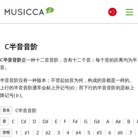
Me
Bahasa Indonesia
C半音音阶
Български
C半音音阶
是一种十二音音阶，含有十二个音；每个音的距离均为半
音。
Dansk
半音音阶仅有一种版本；不管起始音为何，构成的音都是一样的。
上行的半音音阶通常会标上升记号(
)；而下行的半音音阶则是标上
♯
Deutsch
降记号(
)。
♭
C半音音阶
音名
English
C
C
♯
D
D
♯
E
F
F
♯
G
G
♯
A
A
♯
B
音
Español
1
♯
1
2
♯
2
3
4
♯
4
5
♯
5
6
♯
6
7
音程