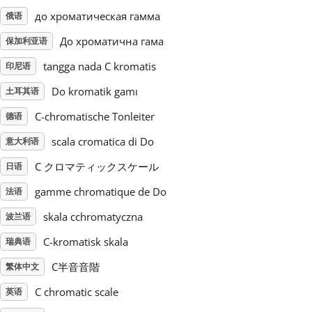
до хроматическая гамма
俄语
Русский
До хроматична гама
保加利亚语
tangga nada C kromatis
印尼语
Svenska
Do kromatik gamı
土耳其语
C-chromatische Tonleiter
德语
Tiếng Việt
scala cromatica di Do
意大利语
Türkçe
C クロマティックスケール
日语
gamme chromatique de Do
法语
Українська
skala cchromatyczna
波兰语
C-kromatisk skala
瑞典语
简体中文
C半音音階
繁体中文
C chromatic scale
英语
繁體中文