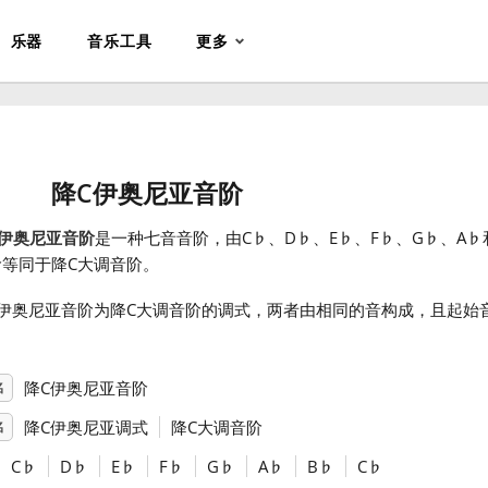
乐器
音乐工具
更多
降C伊奥尼亚音阶
C伊奥尼亚音阶
是一种七音音阶，由C
♭
、D
♭
、E
♭
、F
♭
、G
♭
、A
♭
阶等同于降C大调音阶。
C伊奥尼亚音阶为降C大调音阶的调式，两者由相同的音构成，且起始
。
降C伊奥尼亚音阶
名
降C伊奥尼亚调式
降C大调音阶
名
C
♭
D
♭
E
♭
F
♭
G
♭
A
♭
B
♭
C
♭