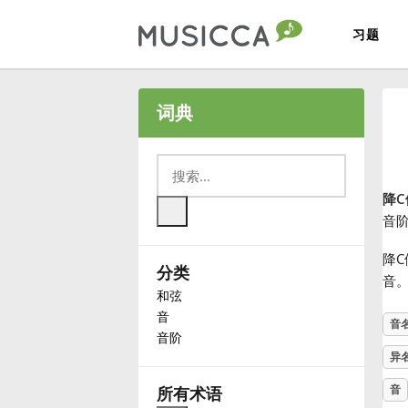
习题
Bahasa Indonesia
词典
Български
降
Dansk
音
降
分类
Deutsch
音
和弦
音
音
English
音阶
异
Español
音
所有术语