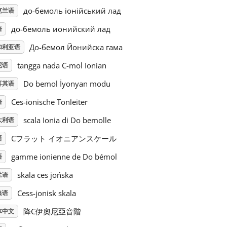
до-бемоль іонійський лад
克兰语
до-бемоль ионийский лад
语
До-бемол Йонийска гама
加利亚语
tangga nada C-mol Ionian
尼语
Do bemol İyonyan modu
耳其语
Ces-ionische Tonleiter
语
scala Ionia di Do bemolle
大利语
Cフラット イオニアンスケール
语
gamme ionienne de Do bémol
语
skala ces jońska
兰语
Cess-jonisk skala
典语
降C伊奧尼亞音階
体中文