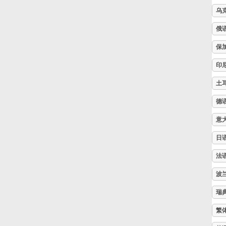
乌
Русский
俄
保
Svenska
印
土
Tiếng Việt
德
Türkçe
意
日
Українська
法
波
简体中文
瑞
繁
繁體中文