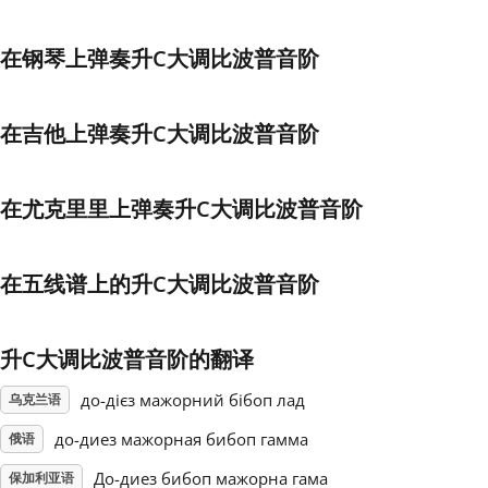
Français
在钢琴上弹奏升C大调比波普音阶
한국어
在吉他上弹奏升C大调比波普音阶
हिन्दी
在尤克里里上弹奏升C大调比波普音阶
Italiano
在五线谱上的升C大调比波普音阶
日本語
升C大调比波普音阶的翻译
Polski
до-дієз мажорний бібоп лад
乌克兰语
до-диез мажорная бибоп гамма
俄语
Português
До-диез бибоп мажорна гама
保加利亚语