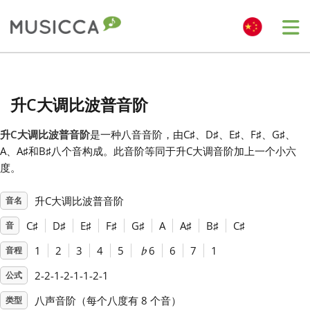
Me
Bahasa Indonesia
升C大调比波普音阶
Български
升C大调比波普音阶
是一种八音音阶，由C
♯
、D
♯
、E
♯
、F
♯
、G
♯
、
A、A
♯
和B
♯
八个音构成。此音阶等同于升C大调音阶加上一个小六
Dansk
度。
升C大调比波普音阶
音名
Deutsch
C
♯
D
♯
E
♯
F
♯
G
♯
A
A
♯
B
♯
C
♯
音
English
1
2
3
4
5
♭
6
6
7
1
音程
2-2-1-2-1-1-2-1
公式
Español
八声音阶（每个八度有 8 个音）
类型