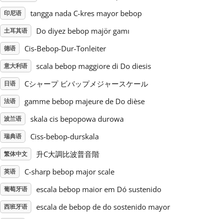
tangga nada C-kres mayor bebop
印尼语
Русский
Do diyez bebop majör gamı
土耳其语
Cis-Bebop-Dur-Tonleiter
德语
Svenska
scala bebop maggiore di Do diesis
意大利语
Tiếng Việt
Cシャープ ビバップメジャースケール
日语
gamme bebop majeure de Do dièse
法语
Türkçe
skala cis bepopowa durowa
波兰语
Ciss-bebop-durskala
瑞典语
Українська
升C大調比波普音階
繁体中文
C-sharp bebop major scale
英语
简体中文
escala bebop maior em Dó sustenido
葡萄牙语
escala de bebop de do sostenido mayor
西班牙语
繁體中文