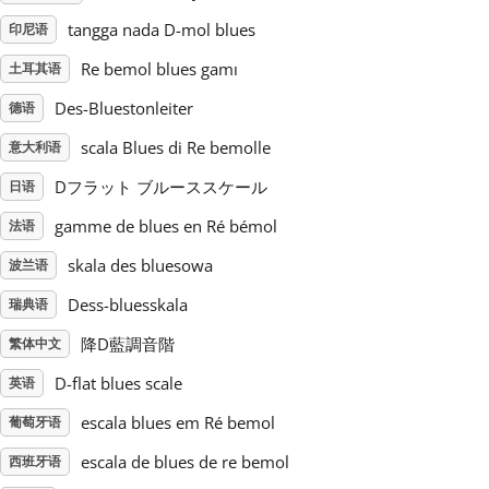
tangga nada D-mol blues
印尼语
Русский
Re bemol blues gamı
土耳其语
Des-Bluestonleiter
德语
Svenska
scala Blues di Re bemolle
意大利语
Tiếng Việt
Dフラット ブルーススケール
日语
gamme de blues en Ré bémol
法语
Türkçe
skala des bluesowa
波兰语
Dess-bluesskala
瑞典语
Українська
降D藍調音階
繁体中文
D-flat blues scale
英语
简体中文
escala blues em Ré bemol
葡萄牙语
escala de blues de re bemol
西班牙语
繁體中文