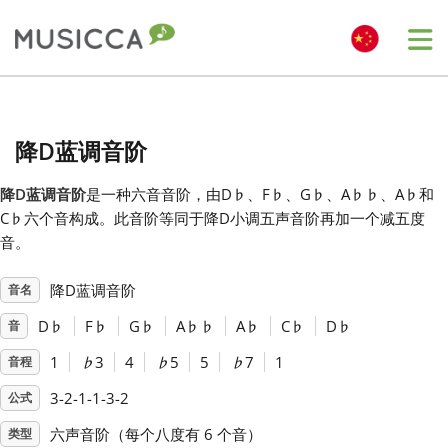
Me
Bahasa Indonesia
降D蓝调音阶
Български
降D蓝调音阶
是一种六音音阶，由D
♭
、F
♭
、G
♭
、A
♭
♭
、A
♭
和
C
♭
六个音构成。此音阶等同于降D小调五声音阶再加一个减五度
Dansk
音。
降D蓝调音阶
音名
Deutsch
D
♭
F
♭
G
♭
A
♭
♭
A
♭
C
♭
D
♭
音
English
1
♭
3
4
♭
5
5
♭
7
1
音程
3-2-1-1-3-2
公式
Español
六声音阶（每个八度有 6 个音）
类型