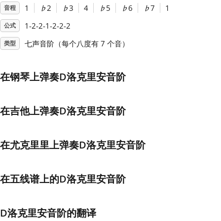
1
♭
2
♭
3
4
♭
5
♭
6
♭
7
1
音程
Français
1-2-2-1-2-2-2
公式
七声音阶（每个八度有 7 个音）
类型
한국어
在钢琴上弹奏D洛克里安音阶
हिन्दी
在吉他上弹奏D洛克里安音阶
Italiano
在尤克里里上弹奏D洛克里安音阶
日本語
在五线谱上的D洛克里安音阶
Polski
Português
D洛克里安音阶的翻译