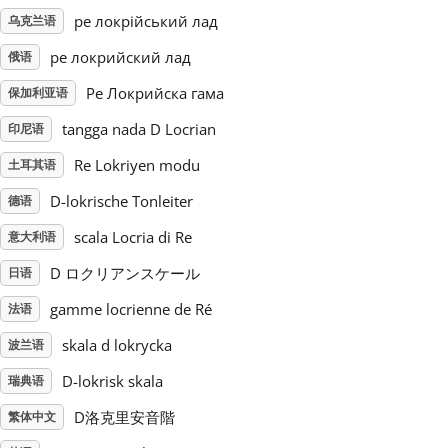
ре локрійський лад
乌克兰语
Русский
ре локрийский лад
俄语
Ре Локрийска гама
保加利亚语
Svenska
tangga nada D Locrian
印尼语
Re Lokriyen modu
土耳其语
Tiếng Việt
D-lokrische Tonleiter
德语
Türkçe
scala Locria di Re
意大利语
D ロクリアンスケール
日语
Українська
gamme locrienne de Ré
法语
skala d lokrycka
波兰语
简体中文
D-lokrisk skala
瑞典语
D洛克里安音階
繁体中文
繁體中文