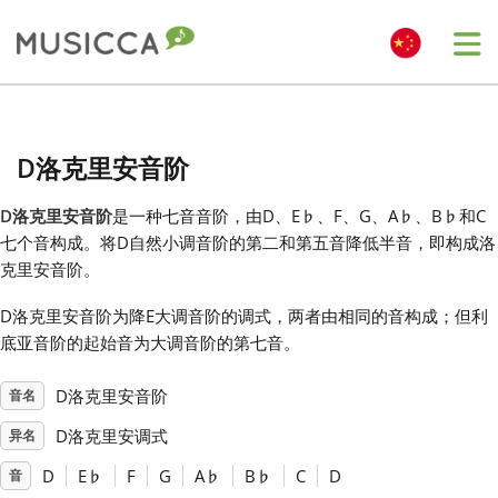
Me
Bahasa Indonesia
D洛克里安音阶
Български
D洛克里安音阶
是一种七音音阶，由D、E
♭
、F、G、A
♭
、B
♭
和C
七个音构成。将D自然小调音阶的第二和第五音降低半音，即构成洛
Dansk
克里安音阶。
D洛克里安音阶为降E大调音阶的调式，两者由相同的音构成；但利
Deutsch
底亚音阶的起始音为大调音阶的第七音。
D洛克里安音阶
音名
English
D洛克里安调式
异名
Español
D
E
♭
F
G
A
♭
B
♭
C
D
音