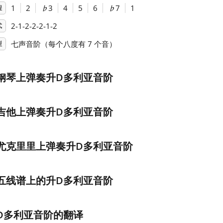
1
2
♭
3
4
5
6
♭
7
1
程
2-1-2-2-2-1-2
式
七声音阶（每个八度有 7 个音）
型
钢琴上弹奏升D多利亚音阶
吉他上弹奏升D多利亚音阶
尤克里里上弹奏升D多利亚音阶
五线谱上的升D多利亚音阶
D多利亚音阶的翻译