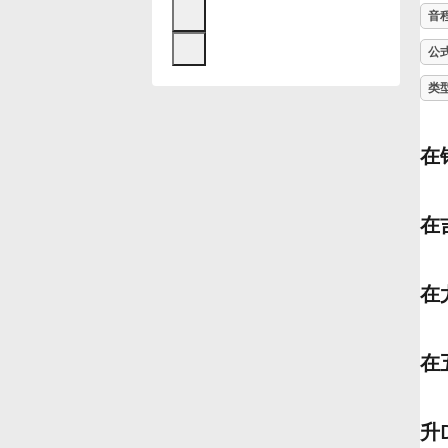
音
Français
公
类
한국어
在
हिन्दी
在
Italiano
在
日本語
在
Polski
Português
升