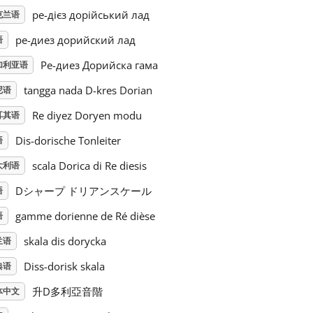
ре-дієз дорійський лад
克兰语
ре-диез дорийский лад
语
Ре-диез Дорийска гама
加利亚语
tangga nada D-kres Dorian
尼语
Re diyez Doryen modu
耳其语
Dis-dorische Tonleiter
语
scala Dorica di Re diesis
大利语
Dシャープ ドリアンスケール
语
gamme dorienne de Ré dièse
语
skala dis dorycka
兰语
Diss-dorisk skala
典语
升D多利亞音階
体中文