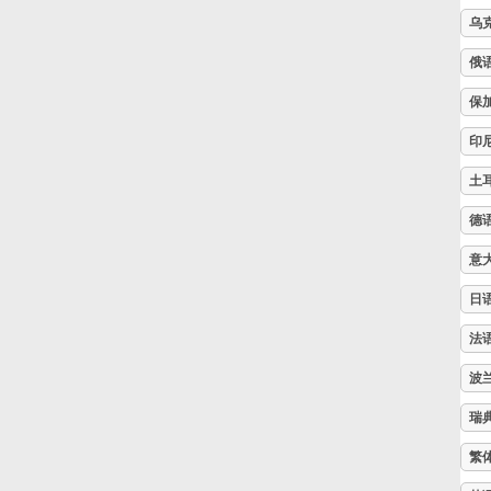
乌
Русский
俄
保
Svenska
印
土
Tiếng Việt
德
Türkçe
意
日
Українська
法
波
简体中文
瑞
繁
繁體中文