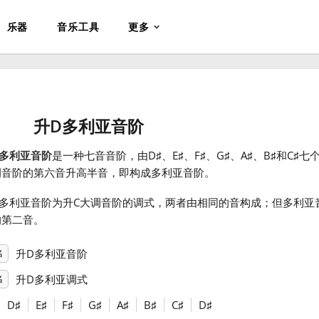
乐器
音乐工具
更多
升D多利亚音阶
D多利亚音阶
是一种七音音阶，由D
♯
、E
♯
、F
♯
、G
♯
、A
♯
、B
♯
和C
♯
七
调音阶的第六音升高半音，即构成多利亚音阶。
D多利亚音阶为升C大调音阶的调式，两者由相同的音构成；但多利亚
的第二音。
升D多利亚音阶
名
升D多利亚调式
名
D
♯
E
♯
F
♯
G
♯
A
♯
B
♯
C
♯
D
♯