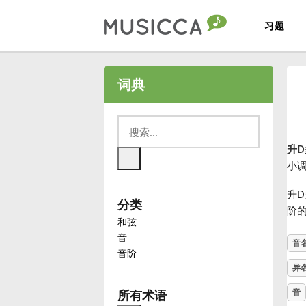
习题
Bahasa Indonesia
词典
Български
升
Dansk
小
升
分类
Deutsch
阶
和弦
音
音
English
音阶
异
Español
音
所有术语