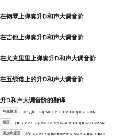
Français
在钢琴上弹奏升D和声大调音阶
한국어
在吉他上弹奏升D和声大调音阶
हिन्दी
在尤克里里上弹奏升D和声大调音阶
Italiano
在五线谱上的升D和声大调音阶
日本語
升D和声大调音阶的翻译
Polski
ре-дієз гармонічна мажорна гама
乌克兰语
ре-диез гармоническая мажорная гамма
俄语
Português
Ре-диез хармонична мажорна гама
保加利亚语