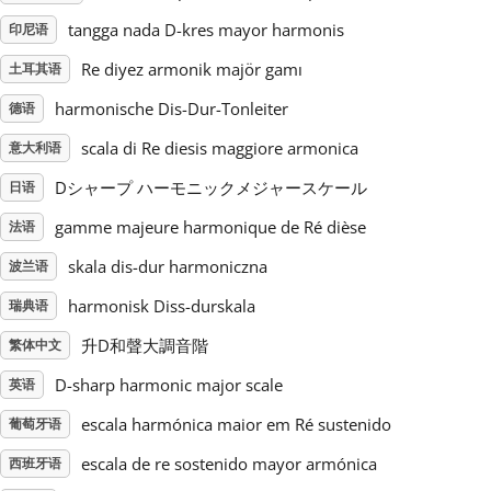
tangga nada D-kres mayor harmonis
印尼语
Русский
Re diyez armonik majör gamı
土耳其语
harmonische Dis-Dur-Tonleiter
德语
Svenska
scala di Re diesis maggiore armonica
意大利语
Tiếng Việt
Dシャープ ハーモニックメジャースケール
日语
gamme majeure harmonique de Ré dièse
法语
Türkçe
skala dis-dur harmoniczna
波兰语
harmonisk Diss-durskala
瑞典语
Українська
升D和聲大調音階
繁体中文
D-sharp harmonic major scale
英语
简体中文
escala harmónica maior em Ré sustenido
葡萄牙语
escala de re sostenido mayor armónica
西班牙语
繁體中文