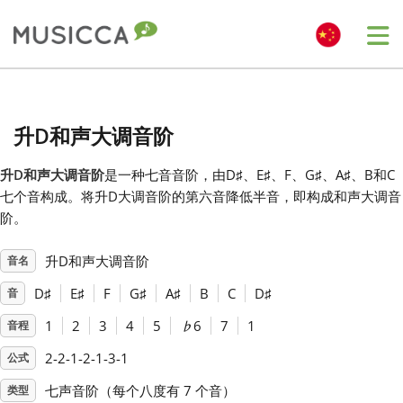
Me
Bahasa Indonesia
升D和声大调音阶
Български
升D和声大调音阶
是一种七音音阶，由D
♯
、E
♯
、F
、G
♯
、A
♯
、B和C
七个音构成。将升D大调音阶的第六音降低半音，即构成和声大调音
Dansk
阶。
升D和声大调音阶
音名
Deutsch
D
♯
E
♯
F
G
♯
A
♯
B
C
D
♯
音
English
1
2
3
4
5
♭
6
7
1
音程
2-2-1-2-1-3-1
公式
Español
七声音阶（每个八度有 7 个音）
类型