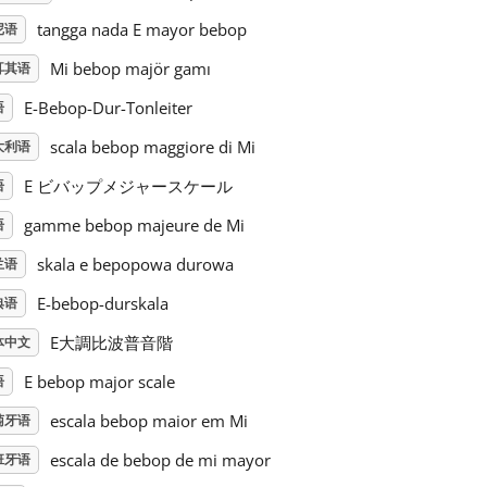
tangga nada E mayor bebop
尼语
Mi bebop majör gamı
耳其语
E-Bebop-Dur-Tonleiter
语
scala bebop maggiore di Mi
大利语
E ビバップメジャースケール
语
gamme bebop majeure de Mi
语
skala e bepopowa durowa
兰语
E-bebop-durskala
典语
E大調比波普音階
体中文
E bebop major scale
语
escala bebop maior em Mi
萄牙语
escala de bebop de mi mayor
班牙语