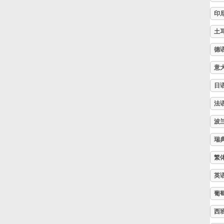
印
Русский
土
德
Svenska
意
Tiếng Việt
日
法
Türkçe
波
瑞
Українська
繁
英
简体中文
葡
西
繁體中文