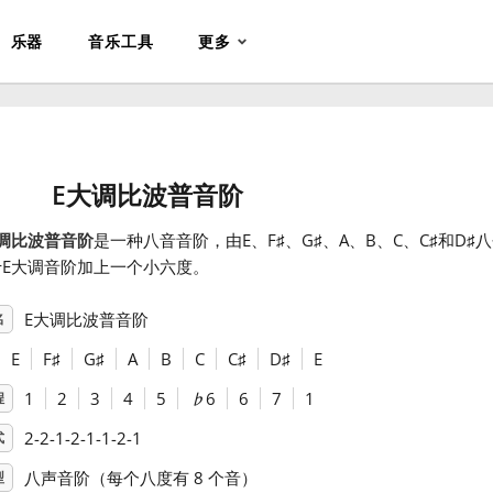
乐器
音乐工具
更多
E大调比波普音阶
调比波普音阶
是一种八音音阶，由E、F
♯
、G
♯
、A、B、C、C
♯
和D
♯
八
于E大调音阶加上一个小六度。
E大调比波普音阶
名
E
F
♯
G
♯
A
B
C
C
♯
D
♯
E
1
2
3
4
5
♭
6
6
7
1
程
2-2-1-2-1-1-2-1
式
八声音阶（每个八度有 8 个音）
型