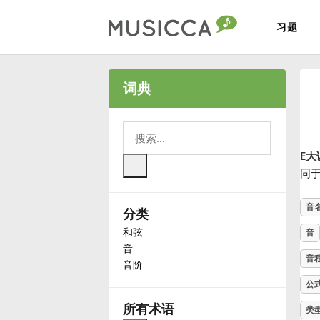
习题
Bahasa Indonesia
词典
Български
E大
Dansk
同
音
分类
Deutsch
和弦
音
音
English
音
音阶
公
Español
所有术语
类