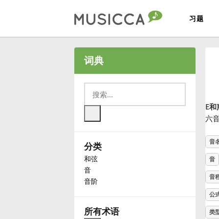
习题
Bahasa Indonesia
词典
Български
E和
Dansk
六
音
分类
Deutsch
和弦
音
音
English
音
音阶
公
Español
所有术语
类