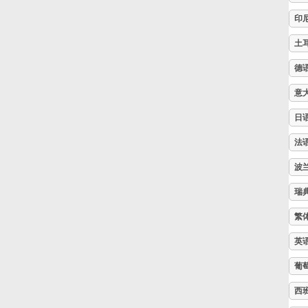
印
Русский
土
德
Svenska
意
Tiếng Việt
日
法
Türkçe
波
瑞
Українська
繁
英
简体中文
葡
西
繁體中文