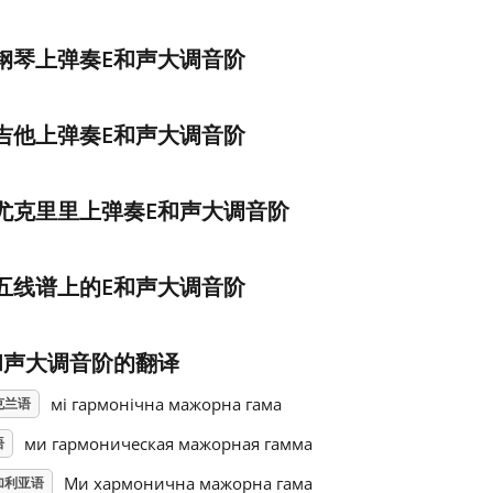
钢琴上弹奏E和声大调音阶
吉他上弹奏E和声大调音阶
尤克里里上弹奏E和声大调音阶
五线谱上的E和声大调音阶
和声大调音阶的翻译
мі гармонічна мажорна гама
克兰语
ми гармоническая мажорная гамма
语
Ми хармонична мажорна гама
加利亚语