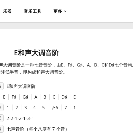
乐器
音乐工具
更多
E和声大调音阶
声大调音阶
是一种七音音阶，由E、F
♯
、G
♯
、A、B、C和D
♯
七个音构
音降低半音，即构成和声大调音阶。
E和声大调音阶
名
E
F
♯
G
♯
A
B
C
D
♯
E
1
2
3
4
5
♭
6
7
1
程
2-2-1-2-1-3-1
式
七声音阶（每个八度有 7 个音）
型