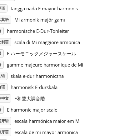
tangga nada E mayor harmonis
尼语
Mi armonik majör gamı
耳其语
harmonische E-Dur-Tonleiter
语
scala di Mi maggiore armonica
大利语
E ハーモニックメジャースケール
语
gamme majeure harmonique de Mi
语
skala e-dur harmoniczna
兰语
harmonisk E-durskala
典语
E和聲大調音階
体中文
E harmonic major scale
语
escala harmónica maior em Mi
萄牙语
escala de mi mayor armónica
班牙语