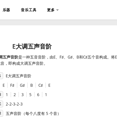
乐器
音乐工具
更多
E大调五声音阶
调五声音阶
是一种五音音阶，由E、F
♯
、G
♯
、B和C
♯
五个音构成。将
七音，即构成大调五声音阶。
E大调五声音阶
名
E
F
♯
G
♯
B
C
♯
E
1
2
3
5
6
1
程
2-2-3-2-3
式
五声音阶（每个八度有 5 个音）
型