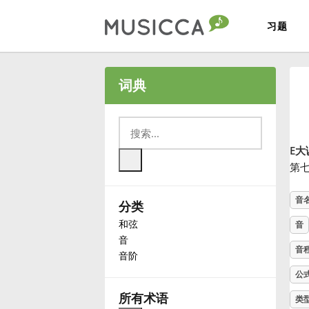
习题
Bahasa Indonesia
词典
Български
E大
Dansk
第
音
分类
Deutsch
和弦
音
音
English
音
音阶
公
Español
所有术语
类