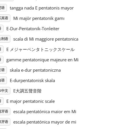
tangga nada E pentatonis mayor
尼语
Mi majör pentatonik gamı
耳其语
E-Dur-Pentatonik-Tonleiter
语
scala di Mi maggiore pentatonica
大利语
E メジャーペンタトニックスケール
语
gamme pentatonique majeure en Mi
语
skala e-dur pentatoniczna
兰语
E-durpentatonisk skala
典语
E大調五聲音階
体中文
E major pentatonic scale
语
escala pentatónica maior em Mi
萄牙语
escala pentatónica mayor de mi
班牙语