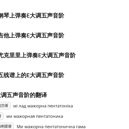
钢琴上弹奏E大调五声音阶
吉他上弹奏E大调五声音阶
尤克里里上弹奏E大调五声音阶
五线谱上的E大调五声音阶
大调五声音阶的翻译
мі лад мажорна пентатоніка
克兰语
ми мажорная пентатоника
语
Ми мажорна пентатонична гама
加利亚语