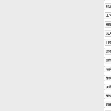
印
Русский
土
德
Svenska
意
Tiếng Việt
日
法
Türkçe
波
瑞
Українська
繁
英
简体中文
葡
西
繁體中文