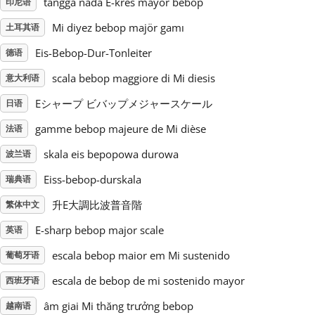
tangga nada E-kres mayor bebop
印尼语
Mi diyez bebop majör gamı
土耳其语
Русский
Eis-Bebop-Dur-Tonleiter
德语
Svenska
scala bebop maggiore di Mi diesis
意大利语
Eシャープ ビバップメジャースケール
日语
Tiếng Việt
gamme bebop majeure de Mi dièse
法语
skala eis bepopowa durowa
波兰语
Türkçe
Eiss-bebop-durskala
瑞典语
升E大調比波普音階
繁体中文
Українська
E-sharp bebop major scale
英语
简体中文
escala bebop maior em Mi sustenido
葡萄牙语
escala de bebop de mi sostenido mayor
西班牙语
繁體中文
âm giai Mi thăng trưởng bebop
越南语