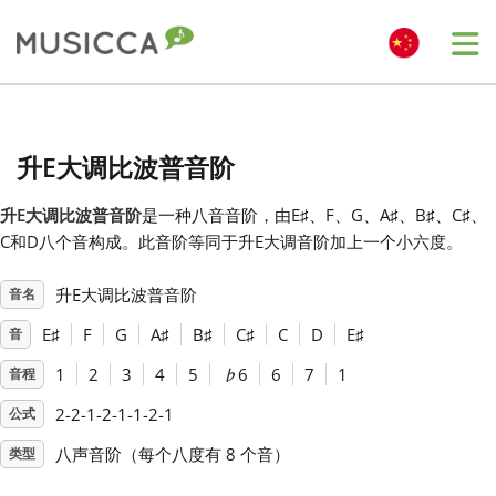
Me
Bahasa Indonesia
升E大调比波普音阶
Български
升E大调比波普音阶
是一种八音音阶，由E
♯
、F
、G
、A
♯
、B
♯
、C
♯
、
C
和D
八个音构成。此音阶等同于升E大调音阶加上一个小六度。
Dansk
升E大调比波普音阶
音名
Deutsch
E
♯
F
G
A
♯
B
♯
C
♯
C
D
E
♯
音
1
2
3
4
5
♭
6
6
7
1
音程
English
2-2-1-2-1-1-2-1
公式
八声音阶（每个八度有 8 个音）
类型
Español