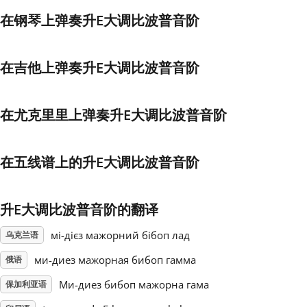
在钢琴上弹奏升E大调比波普音阶
Français
在吉他上弹奏升E大调比波普音阶
한국어
在尤克里里上弹奏升E大调比波普音阶
हिन्दी
在五线谱上的升E大调比波普音阶
Italiano
日本語
升E大调比波普音阶的翻译
мі-дієз мажорний бібоп лад
乌克兰语
Polski
ми-диез мажорная бибоп гамма
俄语
Mи-диез бибоп мажорна гама
保加利亚语
Português