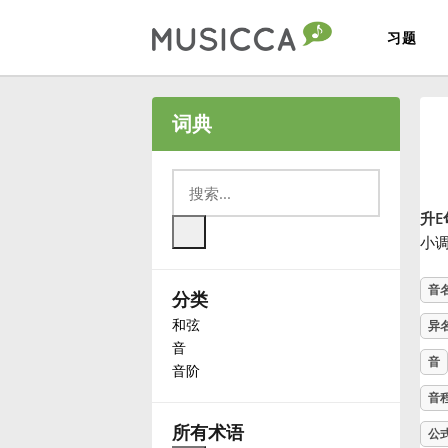
习题
Bahasa Indonesia
词典
Български
升E
Dansk
小
音
分类
Deutsch
和弦
异
音
English
音
音阶
音
Español
所有术语
公