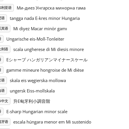
Mи-диез Унгарска минорна гама
加利亚语
tangga nada E-kres minor Hungaria
尼语
Mi diyez Macar minör gamı
耳其语
Ungarische eis-Moll-Tonleiter
语
scala ungherese di Mi diesis minore
大利语
Eシャープ ハンガリアンマイナースケール
语
gamme mineure hongroise de Mi dièse
语
skala eis węgierska mollowa
兰语
ungersk Eiss-mollskala
典语
升E匈牙利小調音階
体中文
E-sharp Hungarian minor scale
语
escala húngara menor em Mi sustenido
萄牙语