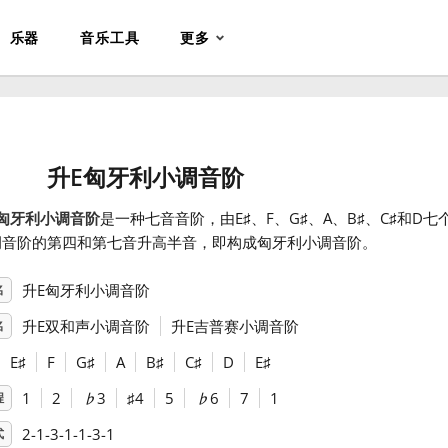
乐器
音乐工具
更多
升E匈牙利小调音阶
匈牙利小调音阶
是一种七音音阶，由E
♯
、F
、G
♯
、A
、B
♯
、C
♯
和D
七
调音阶的第四和第七音升高半音，即构成匈牙利小调音阶。
升E匈牙利小调音阶
名
升E双和声小调音阶
升E吉普赛小调音阶
名
E
♯
F
G
♯
A
B
♯
C
♯
D
E
♯
1
2
♭
3
♯
4
5
♭
6
7
1
程
2-1-3-1-1-3-1
式