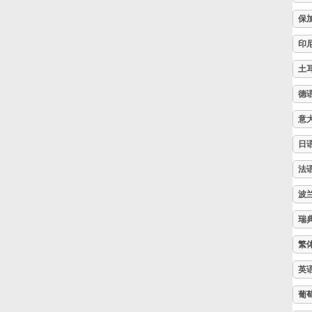
保
Русский
印
土
Svenska
德
Tiếng Việt
意
日
Türkçe
法
波
Українська
瑞
繁
简体中文
英
葡
繁體中文