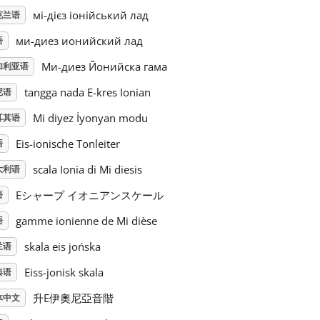
мі-дієз іонійський лад
克兰语
ми-диез ионийский лад
语
Mи-диез Йонийска гама
加利亚语
tangga nada E-kres Ionian
尼语
Mi diyez İyonyan modu
耳其语
Eis-ionische Tonleiter
语
scala Ionia di Mi diesis
大利语
Eシャープ イオニアンスケール
语
gamme ionienne de Mi dièse
语
skala eis jońska
兰语
Eiss-jonisk skala
典语
升E伊奧尼亞音階
体中文