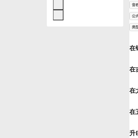
音
Français
公
类
한국어
在
हिन्दी
在
Italiano
在
日本語
在
Polski
Português
升