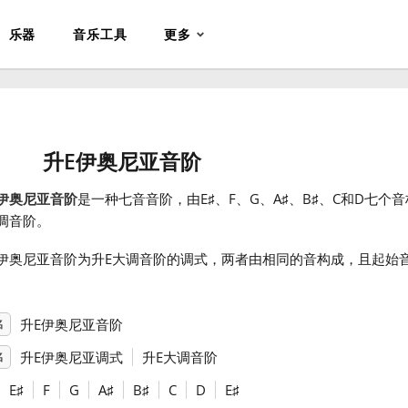
乐器
音乐工具
更多
升E伊奥尼亚音阶
伊奥尼亚音阶
是一种七音音阶，由E
♯
、F
、G
、A
♯
、B
♯
、C
和D
七个音
调音阶。
E伊奥尼亚音阶为升E大调音阶的调式，两者由相同的音构成，且起始
。
升E伊奥尼亚音阶
名
升E伊奥尼亚调式
升E大调音阶
名
E
♯
F
G
A
♯
B
♯
C
D
E
♯