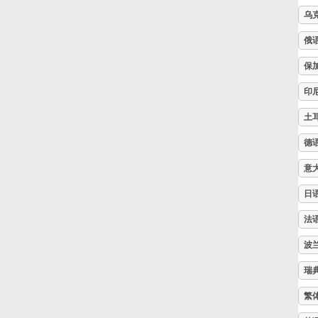
乌
Русский
俄
保
Svenska
印
土
Tiếng Việt
德
Türkçe
意
日
Українська
法
波
简体中文
瑞
繁
繁體中文