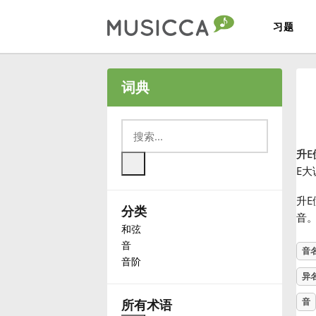
习题
Bahasa Indonesia
词典
Български
升E
Dansk
E大
升
分类
Deutsch
音
和弦
音
音
English
音阶
异
Español
音
所有术语