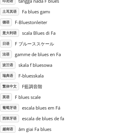
tangga nada F blues
印尼语
Fa blues gamı
土耳其语
Русский
F-Bluestonleiter
德语
Svenska
scala Blues di Fa
意大利语
F ブルーススケール
日语
Tiếng Việt
gamme de blues en Fa
法语
skala f bluesowa
波兰语
Türkçe
F-bluesskala
瑞典语
F藍調音階
繁体中文
Українська
F blues scale
英语
简体中文
escala blues em Fá
葡萄牙语
escala de blues de fa
西班牙语
繁體中文
âm giai Fa blues
越南语