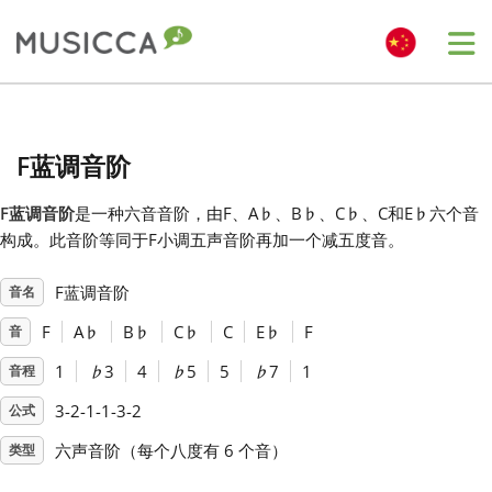
Me
Bahasa Indonesia
F蓝调音阶
Български
F蓝调音阶
是一种六音音阶，由F、A
♭
、B
♭
、C
♭
、C和E
♭
六个音
构成。此音阶等同于F小调五声音阶再加一个减五度音。
Dansk
F蓝调音阶
音名
Deutsch
F
A
♭
B
♭
C
♭
C
E
♭
F
音
1
♭
3
4
♭
5
5
♭
7
1
音程
English
3-2-1-1-3-2
公式
六声音阶（每个八度有 6 个音）
类型
Español