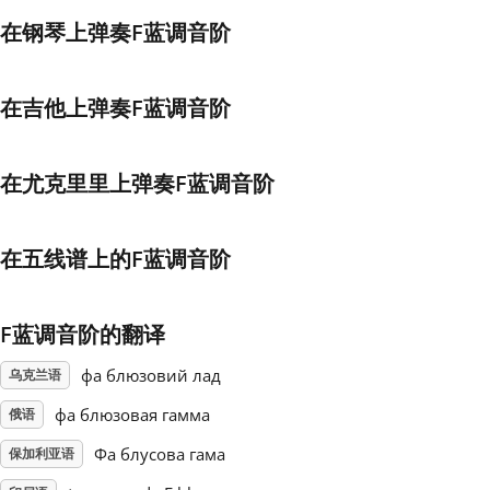
在钢琴上弹奏F蓝调音阶
Français
在吉他上弹奏F蓝调音阶
한국어
在尤克里里上弹奏F蓝调音阶
हिन्दी
在五线谱上的F蓝调音阶
Italiano
日本語
F蓝调音阶的翻译
фа блюзовий лад
乌克兰语
Polski
фа блюзовая гамма
俄语
Фа блусова гама
保加利亚语
Português