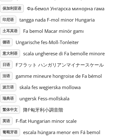
Фа-бемол Унгарска минорна гама
保加利亚语
Русский
tangga nada F-mol minor Hungaria
印尼语
Fa bemol Macar minör gamı
土耳其语
Svenska
Ungarische fes-Moll-Tonleiter
德语
Tiếng Việt
scala ungherese di Fa bemolle minore
意大利语
Fフラット ハンガリアンマイナースケール
日语
Türkçe
gamme mineure hongroise de Fa bémol
法语
skala fes węgierska mollowa
波兰语
Українська
ungersk Fess-mollskala
瑞典语
降F匈牙利小調音階
繁体中文
简体中文
F-flat Hungarian minor scale
英语
escala húngara menor em Fá bemol
葡萄牙语
繁體中文