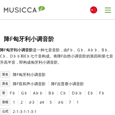
Me
Bahasa Indonesia
降F匈牙利小调音阶
Български
降F匈牙利小调音阶
是一种七音音阶，由F
♭
、G
♭
、A
♭
♭
、B
♭
、
C
♭
、D
♭
♭
和E
♭
七个音构成。将降F自然小调音阶的第四和第七音
Dansk
升高半音，即构成匈牙利小调音阶。
降F匈牙利小调音阶
音名
Deutsch
降F双和声小调音阶
降F吉普赛小调音阶
异名
English
F
♭
G
♭
A
♭
♭
B
♭
C
♭
D
♭
♭
E
♭
F
♭
音
1
2
♭
3
♯
4
5
♭
6
7
1
音程
Español
2-1-3-1-1-3-1
公式