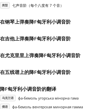
七声音阶（每个八度有 7 个音）
类型
Français
在钢琴上弹奏降F匈牙利小调音阶
한국어
在吉他上弹奏降F匈牙利小调音阶
हिन्दी
在尤克里里上弹奏降F匈牙利小调音阶
Italiano
在五线谱上的降F匈牙利小调音阶
日本語
Polski
降F匈牙利小调音阶的翻译
фа-бемоль угорська мінорна гама
乌克兰语
Português
фа-бемоль венгерская минорная гамма
俄语