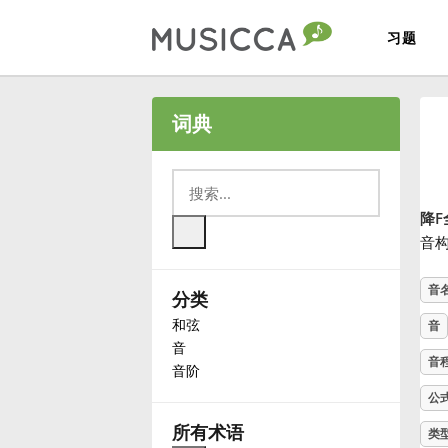
习题
Bahasa Indonesia
词典
Български
降F
Dansk
音
音
分类
Deutsch
和弦
音
音
English
音
音阶
公
Español
所有术语
类