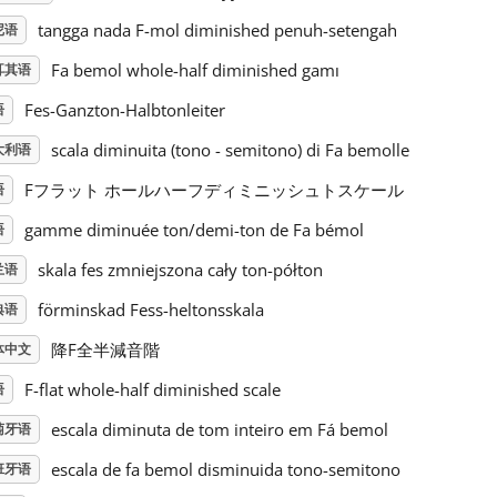
tangga nada F-mol diminished penuh-setengah
尼语
Fa bemol whole-half diminished gamı
耳其语
Fes-Ganzton-Halbtonleiter
语
scala diminuita (tono - semitono) di Fa bemolle
大利语
Fフラット ホールハーフディミニッシュトスケール
语
gamme diminuée ton/demi-ton de Fa bémol
语
skala fes zmniejszona cały ton-półton
兰语
förminskad Fess-heltonsskala
典语
降F全半減音階
体中文
F-flat whole-half diminished scale
语
escala diminuta de tom inteiro em Fá bemol
萄牙语
escala de fa bemol disminuida tono-semitono
班牙语