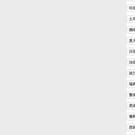
印
Русский
土
德
Svenska
意
Tiếng Việt
日
法
Türkçe
波
瑞
Українська
繁
英
简体中文
葡
西
繁體中文