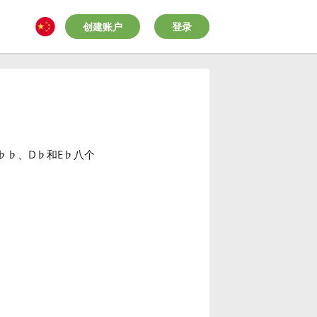
创建账户
登录
♭
♭
、D
♭
和E
♭
八个