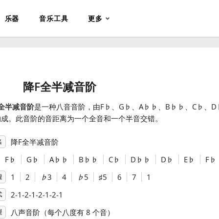
乐器
音乐工具
更多
降F全半减音阶
全半减音阶
是一种八音音阶，由F
♭
、G
♭
、A
♭
♭
、B
♭
♭
、C
♭
、D
构成。此音阶的音距离为一个全音和一个半音交错。
降F全半减音阶
名
F
♭
G
♭
A
♭
♭
B
♭
♭
C
♭
D
♭
♭
D
♭
E
♭
F
♭
1
2
♭
3
4
♭
5
♯
5
6
7
1
程
2-1-2-1-2-1-2-1
式
八声音阶（每个八度有 8 个音）
型