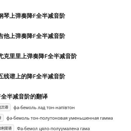
钢琴上弹奏降F全半减音阶
吉他上弹奏降F全半减音阶
尤克里里上弹奏降F全半减音阶
五线谱上的降F全半减音阶
F全半减音阶的翻译
фа-бемоль лад тон-напівтон
克兰语
фа-бемоль тон-полутоновая уменьшенная гамма
语
Фа-бемол цяло-полуумалена гама
加利亚语