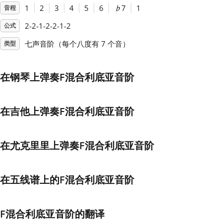
1
2
3
4
5
6
♭
7
1
音程
Français
2-2-1-2-2-1-2
公式
七声音阶（每个八度有 7 个音）
类型
한국어
在钢琴上弹奏F混合利底亚音阶
हिन्दी
在吉他上弹奏F混合利底亚音阶
Italiano
在尤克里里上弹奏F混合利底亚音阶
日本語
在五线谱上的F混合利底亚音阶
Polski
Português
F混合利底亚音阶的翻译