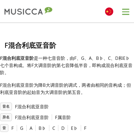
Me
Bahasa Indonesia
F混合利底亚音阶
Български
F混合利底亚音阶
是一种七音音阶，由F、G、A、B
♭
、C、D和E
♭
七个音构成。将F大调音阶的第七音降低半音，即构成混合利底亚音
Dansk
阶。
F混合利底亚音阶为降B大调音阶的调式，两者由相同的音构成；但
Deutsch
利底亚音阶的起始音为大调音阶的第五音。
F混合利底亚音阶
音名
English
F混合利底亚音阶
F属音阶
异名
Español
F
G
A
B
♭
C
D
E
♭
F
音