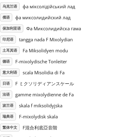
фа міксолідійський лад
乌克兰语
Русский
фа миксолидийский лад
俄语
Фа Миксолидийска гама
保加利亚语
Svenska
tangga nada F Mixolydian
印尼语
Fa Miksolidyen modu
土耳其语
Tiếng Việt
F-mixolydische Tonleiter
德语
Türkçe
scala Misolidia di Fa
意大利语
F ミクソリディアンスケール
日语
Українська
gamme mixolydienne de Fa
法语
skala f miksolidyjska
波兰语
简体中文
F-mixolydisk skala
瑞典语
F混合利底亞音階
繁体中文
繁體中文