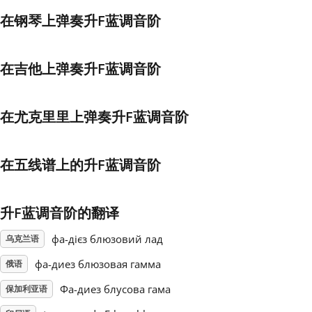
在钢琴上弹奏升F蓝调音阶
Français
在吉他上弹奏升F蓝调音阶
한국어
在尤克里里上弹奏升F蓝调音阶
हिन्दी
在五线谱上的升F蓝调音阶
Italiano
日本語
升F蓝调音阶的翻译
фа-дієз блюзовий лад
乌克兰语
Polski
фа-диез блюзовая гамма
俄语
Фа-диез блусова гама
保加利亚语
Português