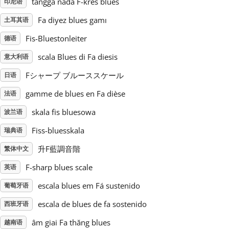
tangga nada F-kres blues
印尼语
Fa diyez blues gamı
土耳其语
Русский
Fis-Bluestonleiter
德语
Svenska
scala Blues di Fa diesis
意大利语
Fシャープ ブルーススケール
日语
Tiếng Việt
gamme de blues en Fa dièse
法语
skala fis bluesowa
波兰语
Türkçe
Fiss-bluesskala
瑞典语
升F藍調音階
繁体中文
Українська
F-sharp blues scale
英语
简体中文
escala blues em Fá sustenido
葡萄牙语
escala de blues de fa sostenido
西班牙语
繁體中文
âm giai Fa thăng blues
越南语