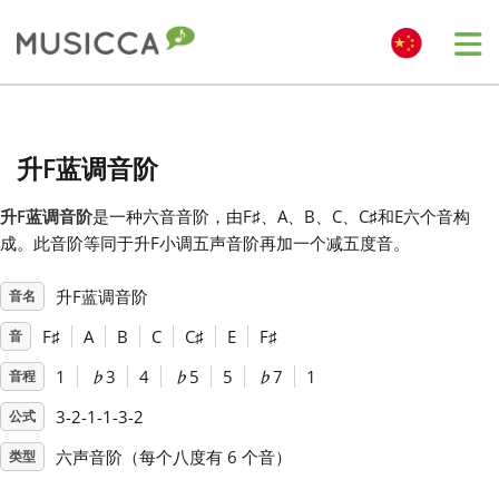
Me
Bahasa Indonesia
升F蓝调音阶
Български
升F蓝调音阶
是一种六音音阶，由F
♯
、A、B、C、C
♯
和E六个音构
成。此音阶等同于升F小调五声音阶再加一个减五度音。
Dansk
升F蓝调音阶
音名
Deutsch
F
♯
A
B
C
C
♯
E
F
♯
音
1
♭
3
4
♭
5
5
♭
7
1
音程
English
3-2-1-1-3-2
公式
六声音阶（每个八度有 6 个音）
类型
Español