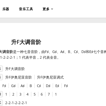
乐器
音乐工具
更多
升F大调音阶
大调音阶
是一种七音音阶，由F
♯
、G
♯
、A
♯
、B、C
♯
、D
♯
和E
♯
七个音
2-1-2-2-2-1；1 代表半音，2 代表全音。
升F大调音阶
名
升F伊奥尼亚音阶
升F伊奥尼亚调式
名
F
♯
G
♯
A
♯
B
C
♯
D
♯
E
♯
F
♯
1
2
3
4
5
6
7
1
程
2-2-1-2-2-2-1
式