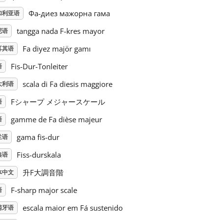
Фа-диез мажорна гама
加利亚语
tangga nada F-kres mayor
尼语
Fa diyez majör gamı
耳其语
Fis-Dur-Tonleiter
语
scala di Fa diesis maggiore
大利语
Fシャープ メジャースケール
语
gamme de Fa dièse majeur
语
gama fis-dur
兰语
Fiss-durskala
典语
升F大調音階
体中文
F-sharp major scale
语
escala maior em Fá sustenido
萄牙语