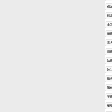
保
Русский
印
土
Svenska
德
Tiếng Việt
意
日
Türkçe
法
波
Українська
瑞
繁
简体中文
英
葡
繁體中文