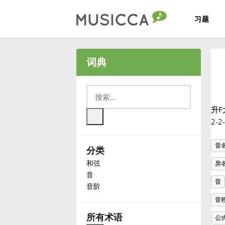
习题
Bahasa Indonesia
词典
Български
升F
Dansk
2-
音
分类
Deutsch
和弦
异
音
English
音
音阶
音
Español
所有术语
公