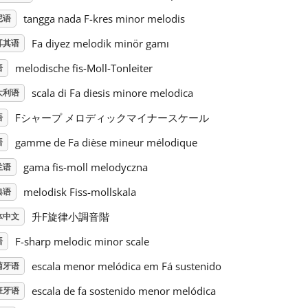
tangga nada F-kres minor melodis
尼语
Fa diyez melodik minör gamı
耳其语
melodische fis-Moll-Tonleiter
语
scala di Fa diesis minore melodica
大利语
Fシャープ メロディックマイナースケール
语
gamme de Fa dièse mineur mélodique
语
gama fis-moll melodyczna
兰语
melodisk Fiss-mollskala
典语
升F旋律小調音階
体中文
F-sharp melodic minor scale
语
escala menor melódica em Fá sustenido
萄牙语
escala de fa sostenido menor melódica
班牙语