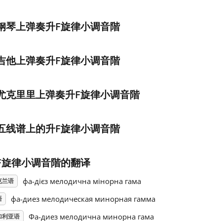
钢琴上弹奏升F旋律小调音階
吉他上弹奏升F旋律小调音階
尤克里里上弹奏升F旋律小调音階
五线谱上的升F旋律小调音階
F旋律小调音階的翻译
фа-дієз мелодична мінорна гама
克兰语
фа-диез мелодическая минорная гамма
语
Фа-диез мелодична минорна гама
加利亚语