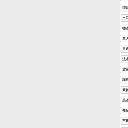
印
Русский
土
德
Svenska
意
Tiếng Việt
日
法
Türkçe
波
瑞
Українська
繁
英
简体中文
葡
西
繁體中文