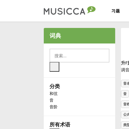
习题
Bahasa Indonesia
词典
Български
升F
Dansk
调
音
分类
Deutsch
和弦
音
音
English
音
音阶
公
Español
所有术语
类