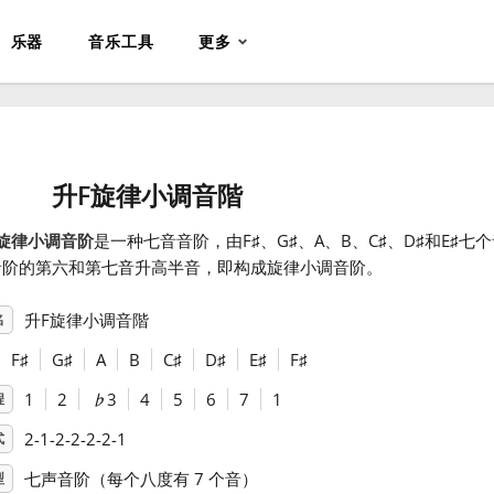
乐器
音乐工具
更多
升F旋律小调音階
旋律小调音阶
是一种七音音阶，由F
♯
、G
♯
、A、B、C
♯
、D
♯
和E
♯
七个
音阶的第六和第七音升高半音，即构成旋律小调音阶。
升F旋律小调音階
名
F
♯
G
♯
A
B
C
♯
D
♯
E
♯
F
♯
1
2
♭
3
4
5
6
7
1
程
2-1-2-2-2-2-1
式
七声音阶（每个八度有 7 个音）
型