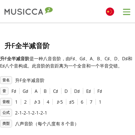
Me
Bahasa Indonesia
升F全半减音阶
Български
升F全半减音阶
是一种八音音阶，由F
♯
、G
♯
、A、B、C
♯
、D、D
♯
和
E
♯
八个音构成。此音阶的音距离为一个全音和一个半音交错。
Dansk
升F全半减音阶
音名
Deutsch
F
♯
G
♯
A
B
C
♯
D
D
♯
E
♯
F
♯
音
1
2
♭
3
4
♭
5
♯
5
6
7
1
音程
English
2-1-2-1-2-1-2-1
公式
八声音阶（每个八度有 8 个音）
类型
Español