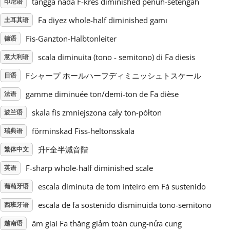
tangga nada F-kres diminished penuh-setengah
印尼语
Fa diyez whole-half diminished gamı
土耳其语
Русский
Fis-Ganzton-Halbtonleiter
德语
Svenska
scala diminuita (tono - semitono) di Fa diesis
意大利语
Fシャープ ホールハーフディミニッシュトスケール
日语
Tiếng Việt
gamme diminuée ton/demi-ton de Fa dièse
法语
skala fis zmniejszona cały ton-półton
波兰语
Türkçe
förminskad Fiss-heltonsskala
瑞典语
升F全半減音階
繁体中文
Українська
F-sharp whole-half diminished scale
英语
简体中文
escala diminuta de tom inteiro em Fá sustenido
葡萄牙语
escala de fa sostenido disminuida tono-semitono
西班牙语
繁體中文
âm giai Fa thăng giảm toàn cung-nửa cung
越南语