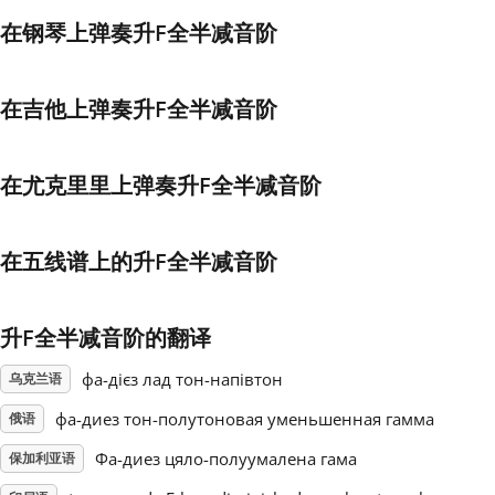
在钢琴上弹奏升F全半减音阶
Français
在吉他上弹奏升F全半减音阶
한국어
在尤克里里上弹奏升F全半减音阶
हिन्दी
在五线谱上的升F全半减音阶
Italiano
日本語
升F全半减音阶的翻译
фа-дієз лад тон-напівтон
乌克兰语
Polski
фа-диез тон-полутоновая уменьшенная гамма
俄语
Фа-диез цяло-полуумалена гама
保加利亚语
Português