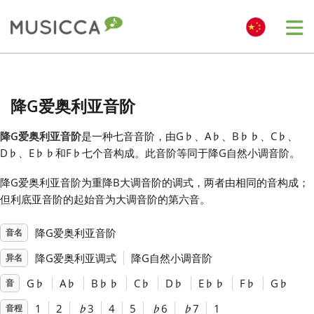
Me
Bahasa Indonesia
降G爱奥利亚音阶
Български
降G爱奥利亚音阶
是一种七音音阶，由G
♭
、A
♭
、B
♭
♭
、C
♭
、
D
♭
、E
♭
♭
和F
♭
七个音构成。此音阶等同于降G自然小调音阶。
Dansk
降G爱奥利亚音阶为重降B大调音阶的调式，两者由相同的音构成；
但利底亚音阶的起始音为大调音阶的第六音。
Deutsch
降G爱奥利亚音阶
音名
English
降G爱奥利亚调式
降G自然小调音阶
异名
G
♭
A
♭
B
♭
♭
C
♭
D
♭
E
♭
♭
F
♭
G
♭
音
Español
1
2
♭
3
4
5
♭
6
♭
7
1
音程