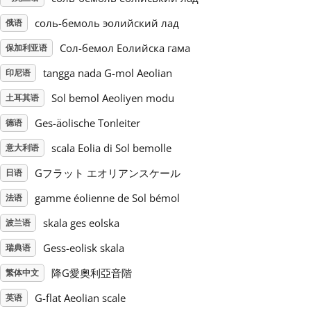
соль-бемоль эолийский лад
俄语
Русский
Сол-бемол Еолийска гама
保加利亚语
tangga nada G-mol Aeolian
Svenska
印尼语
Sol bemol Aeoliyen modu
土耳其语
Tiếng Việt
Ges-äolische Tonleiter
德语
scala Eolia di Sol bemolle
意大利语
Türkçe
Gフラット エオリアンスケール
日语
gamme éolienne de Sol bémol
法语
Українська
skala ges eolska
波兰语
Gess-eolisk skala
瑞典语
简体中文
降G愛奧利亞音階
繁体中文
繁體中文
G-flat Aeolian scale
英语